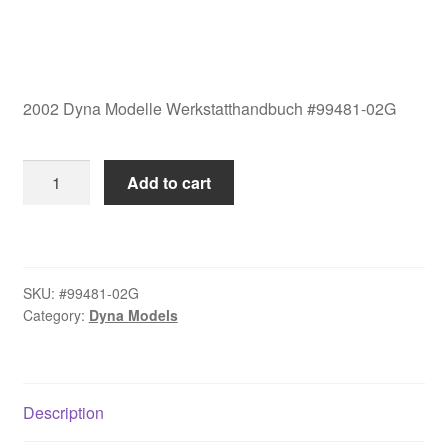
2002 Dyna Modelle Werkstatthandbuch #99481-02G
2002
Add to cart
Dyna
Modelle
Werkstatthandbuch
#99481-
SKU:
#99481-02G
02G
Category:
Dyna Models
quantity
Description