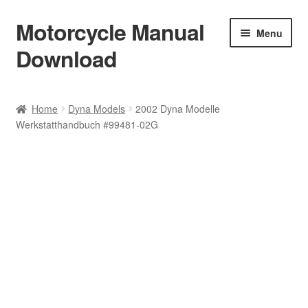
Motorcycle Manual
Skip
Skip
Menu
to
to
Download
navigation
content
Welcome
Home
Dyna Models
2002 Dyna Modelle
Werkstatthandbuch #99481-02G
Shop
Terms & Conditions
Privacy Policy
Help & FAQ
Refund Policy