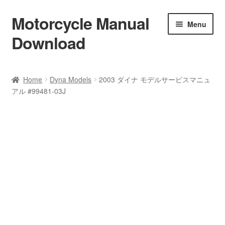
Motorcycle Manual
Skip
Skip
Menu
to
to
Download
navigation
content
Welcome
Home
Dyna Models
2003 ダイナ モデルサービスマニュ
アル #99481-03J
Shop
Terms & Conditions
Privacy Policy
Help & FAQ
Refund Policy