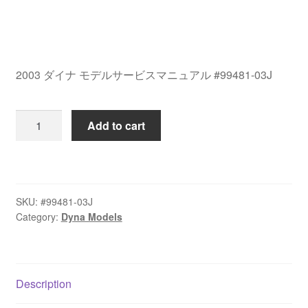
2003 ダイナ モデルサービスマニュアル #99481-03J
2003
Add to cart
ダ
イ
ナ
モ
SKU:
#99481-03J
デ
Category:
Dyna Models
ル
サ
ー
ビ
Description
ス
マ