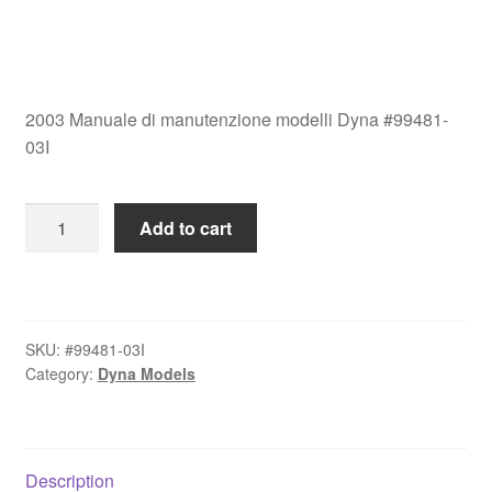
2003 Manuale di manutenzione modelli Dyna #99481-
03I
2003
Add to cart
Manuale
di
manutenzione
modelli
SKU:
#99481-03I
Dyna
Category:
Dyna Models
#99481-
03I
quantity
Description