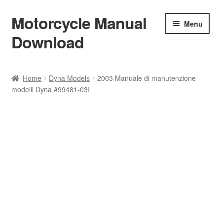
Motorcycle Manual
Skip
Skip
Menu
to
to
Download
navigation
content
Welcome
Home
Dyna Models
2003 Manuale di manutenzione
modelli Dyna #99481-03I
Shop
Terms & Conditions
Privacy Policy
Help & FAQ
Refund Policy