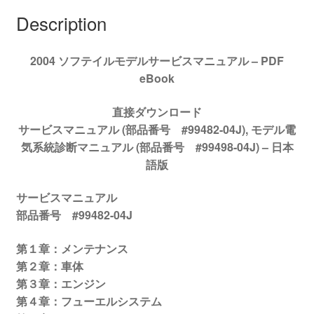
ス
Description
マ
ニ
2004 ソフテイルモデルサービスマニュアル – PDF
ュ
eBook
ア
ル
直接ダウンロード
#99482-
サービスマニュアル (部品番号 #99482-04J), モデル電
04J
気系統診断マニュアル (部品番号 #99498-04J) –
日本
quantity
語版
サービスマニュアル
部品番号 #99482-04J
第１章：メンテナンス
第２章：車体
第３章：エンジン
第４章：フューエルシステム