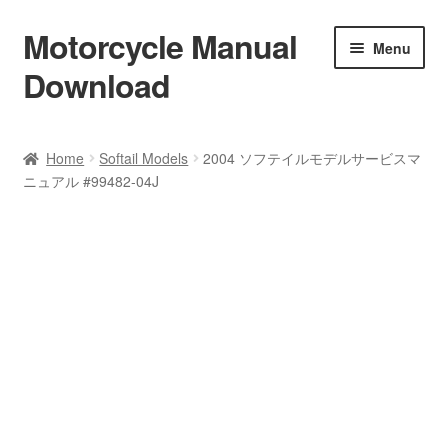
Motorcycle Manual
Skip
Skip
Menu
to
to
Download
navigation
content
Welcome
Home
Softail Models
2004 ソフテイルモデルサービスマ
ニュアル #99482-04J
Shop
Terms & Conditions
Privacy Policy
Help & FAQ
Refund Policy