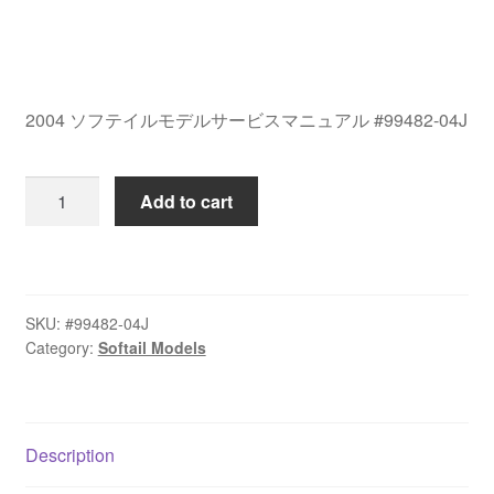
2004 ソフテイルモデルサービスマニュアル #99482-04J
2004
Add to cart
ソ
フ
テ
イ
SKU:
#99482-04J
ル
Category:
Softail Models
モ
デ
ル
サ
Description
ー
ビ