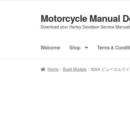
Motorcycle Manual 
Skip
Skip
to
to
Download your Harley Davidson Service Manuals 
navigation
content
Welcome
Shop
Terms & Condit
Home
Buell Models
2004 ビューエルライ