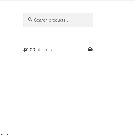
Search
Search
for:
$
0.00
0 items
イ