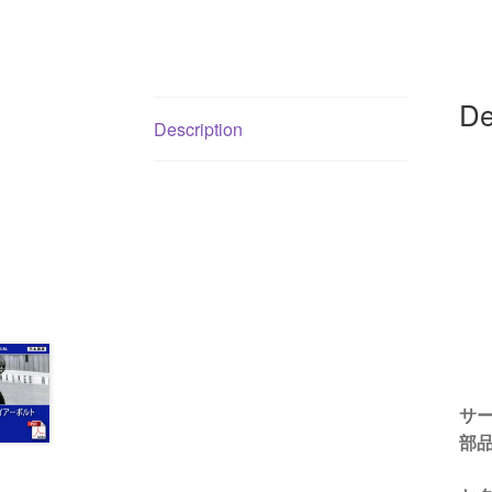
De
Description
サ
部品