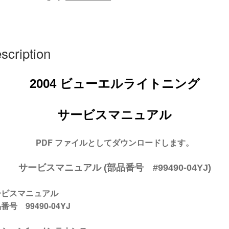
ラ
イ
ト
ニ
scription
ン
グ
サ
2004 ビューエルライトニング
ー
ビ
サービスマニュアル
ス
マ
ニ
PDF ファイルとしてダウンロードします。
ュ
ア
サービスマニュアル (部品番号 #99490-04YJ)
ル
#99490-
ービスマニュアル
04YJ
番号 99490-04YJ
quantity