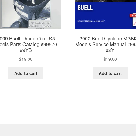
999 Buell Thunderbolt S3
2002 Buell Cyclone M2/M
dels Parts Catalog #99570-
Models Service Manual #99
99YB
02Y
$
19.00
$
19.00
Add to cart
Add to cart