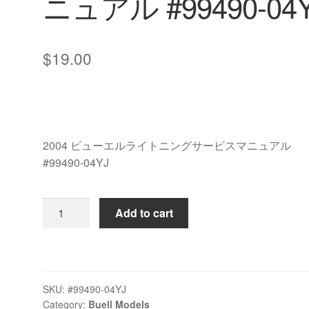
ニュアル #99490-04
$
19.00
2004 ビューエルライトニングサービスマニュアル
#99490-04YJ
2004
Add to cart
ビ
ュ
ー
エ
SKU:
#99490-04YJ
ル
Category:
Buell Models