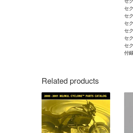
セ
セ
セ
セ
セ
セ
セ
付
Related products