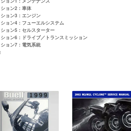
クション1：メンテナンス
クション2：車体
クション3：エンジン
クション4：フューエルシステム
クション5：セルスターター
クション6：ドライブ／トランスミッション
クション7：電気系統
録