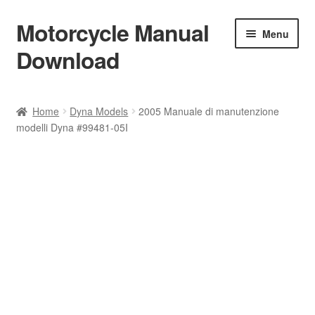
Motorcycle Manual
Skip
Skip
Menu
to
to
Download
navigation
content
Welcome
Home
Dyna Models
2005 Manuale di manutenzione
modelli Dyna #99481-05I
Shop
Terms & Conditions
Privacy Policy
Help & FAQ
Refund Policy