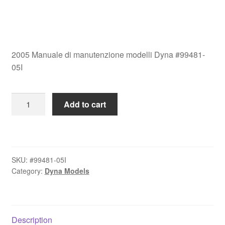
2005 Manuale di manutenzione modelli Dyna #99481-
05I
2005
Add to cart
Manuale
di
manutenzione
modelli
SKU:
#99481-05I
Dyna
Category:
Dyna Models
#99481-
05I
quantity
Description