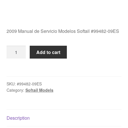
2009 Manual de Servicio Modelos Softail #99482-09ES
2009
Add to cart
Manual
de
Servicio
Modelos
SKU:
#99482-09ES
Softail
Category:
Softail Models
#99482-
09ES
quantity
Description