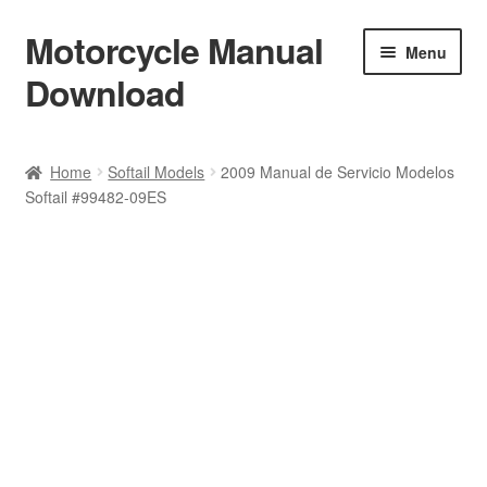
Motorcycle Manual
Skip
Skip
Menu
to
to
Download
navigation
content
Welcome
Home
Softail Models
2009 Manual de Servicio Modelos
Softail #99482-09ES
Shop
Terms & Conditions
Privacy Policy
Help & FAQ
Refund Policy