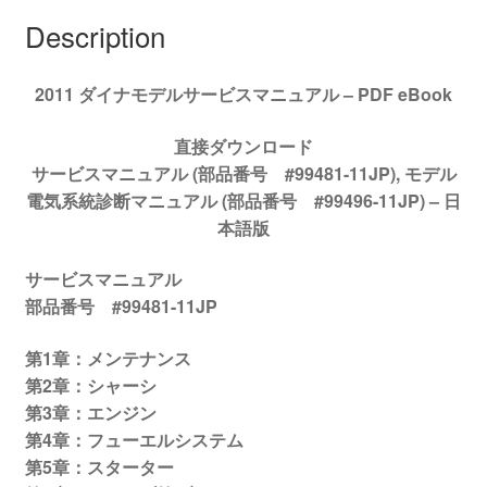
ニ
Description
ュ
ア
2011 ダイナモデルサービスマニュアル – PDF eBook
ル
#99481-
直接ダウンロード
11JP
サービスマニュアル (部品番号 #99481-11JP), モデル
quantity
電気系統診断マニュアル (部品番号 #99496-11JP) –
日
本語版
サービスマニュアル
部品番号
#99481-11JP
第
1
章：メンテナンス
第
2
章：シャーシ
第
3
章：エンジン
第
4
章：フューエルシステム
第
5
章：スターター