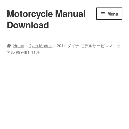
Motorcycle Manual
Skip
Skip
Menu
to
to
Download
navigation
content
Welcome
Home
Dyna Models
2011 ダイナ モデルサービスマニュ
アル #99481-11JP
Shop
Terms & Conditions
Privacy Policy
Help & FAQ
Refund Policy