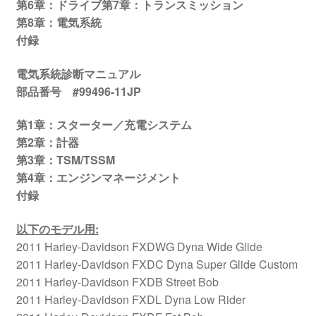
第
6
章：ドライブ第
7
章：トランスミッション
第
8
章：電気系統
付録
電気系統診断マニュアル
部品番号
#99496-11JP
第
1
章：スターター／充電システム
第
2
章：計器
第
3
章：
TSM/TSSM
第
4
章：エンジンマネージメント
付録
以下のモデル用
:
2011 Harley-Davidson FXDWG Dyna Wide Glide
2011 Harley-Davidson FXDC Dyna Super Glide Custom
2011 Harley-Davidson FXDB Street Bob
2011 Harley-Davidson FXDL Dyna Low Rider