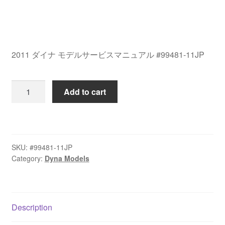
2011 ダイナ モデルサービスマニュアル #99481-11JP
2011
Add to cart
ダ
イ
ナ
モ
SKU:
#99481-11JP
デ
Category:
Dyna Models
ル
サ
ー
ビ
Description
ス
マ