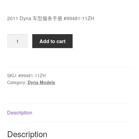
2011 Dyna 车型服务手册 #99481-11ZH
2011
Add to cart
Dyna
车
型
服
SKU:
#99481-11ZH
务
Category:
Dyna Models
手
册
#99481-
11ZH
Description
quantity
Description