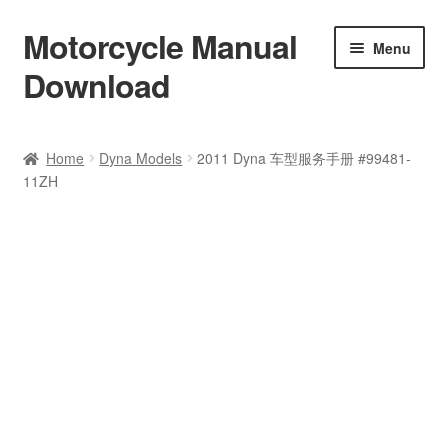
Motorcycle Manual
Skip
Skip
Menu
to
to
Download
navigation
content
Welcome
Home
Dyna Models
2011 Dyna 车型服务手册 #99481-
11ZH
Shop
Terms & Conditions
Privacy Policy
Help & FAQ
Refund Policy