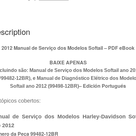
Softail
#99482-
12BR
quantity
scription
2012 Manual de Serviço dos Modelos Softail – PDF eBook
BAIXE APENAS
ncluindo são: Manual de Serviço dos Modelos
Softail
ano 20
#994
82
-12BR), e Manual de Diagnóstico Elétrico dos Model
–
Edición Portugués
Softail
ano 2012 (994
98
-12BR)
tópicos cobertos:
ual de Serviço dos Modelos Harley-Davidson
Sof
 2012
ero da Peça 99482-12BR