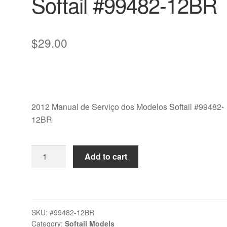
Softail #99482-12BR
$
29.00
2012 Manual de Serviço dos Modelos Softail #99482-
12BR
2012
Add to cart
Manual
de
Serviço
dos
SKU:
#99482-12BR
Modelos
Category:
Softail Models