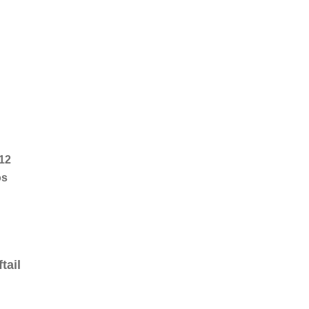
12
os
tail