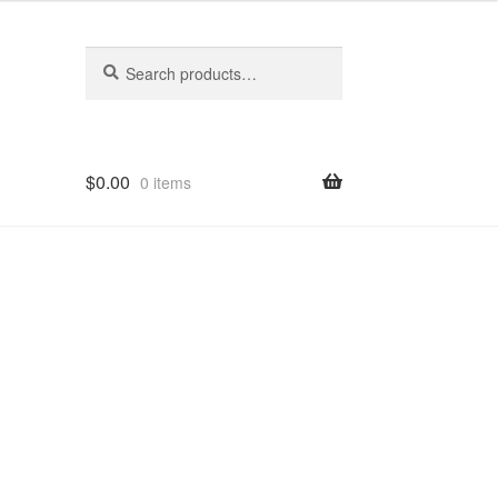
Search
Search
for:
$
0.00
0 items