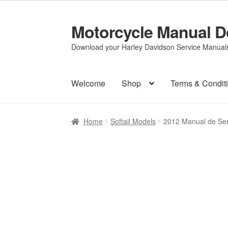
Motorcycle Manual 
Skip
Skip
to
to
Download your Harley Davidson Service Manuals 
navigation
content
Welcome
Shop
Terms & Condit
Home
Softail Models
2012 Manual de Ser