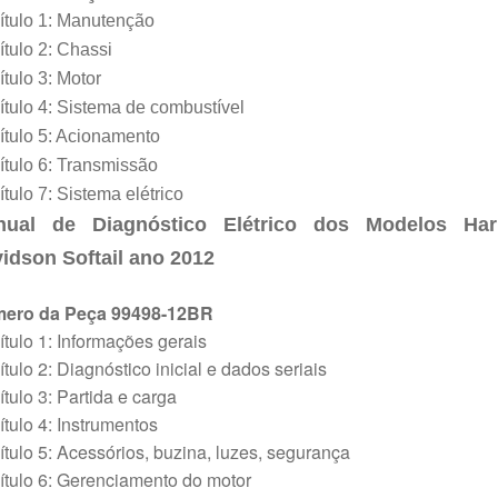
ítulo 1: Manutenção
tulo 2: Chassi
tulo 3: Motor
tulo 4: Sistema de combustível
tulo 5: Acionamento
tulo 6: Transmissão
tulo 7: Sistema elétrico
nual de Diagnóstico Elétrico dos Modelos Harl
idson Softail ano 2012
ero da Peça 99498-12BR
tulo 1: Informações gerais
tulo 2: Diagnóstico inicial e dados seriais
tulo 3: Partida e carga
tulo 4: Instrumentos
tulo 5: Acessórios, buzina, luzes, segurança
tulo 6: Gerenciamento do motor