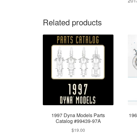
201
Related products
1997 Dyna Models Parts
196
Catalog #99439-97A
$
19.00