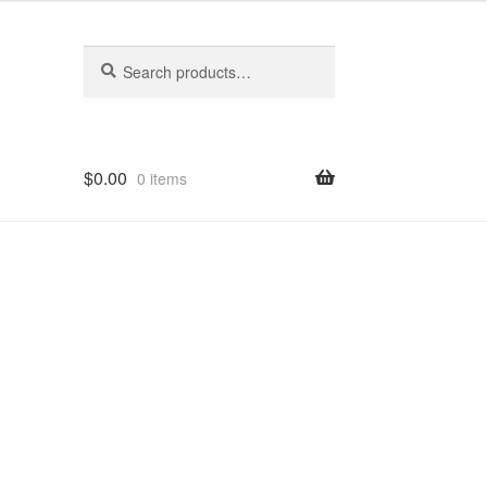
Search
Search
for:
$
0.00
0 items