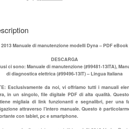
#99481-
13ITA
quantity
scription
2013 Manuale di manutenzione modelli Dyna – PDF eBook
DESCARGA
lusi ci sono: Manuale di manutenzione (#99481-13ITA), Man
di diagnostica elettrica (#99496-13IT)
– Lingua Italiana
E: Esclusivamente da noi, vi offriamo tutti i manuali elen
a, in un singolo, file digitale PDF di alta qualità. Quest
tiene migliaia di link funzionanti e segnalibri, per una fa
igazione attraverso l’intero manuale. Questo è particolarm
ortante con tablet, pc e smartphone.