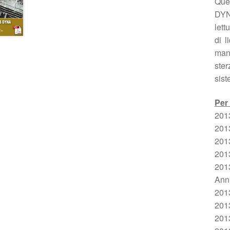
Ques
DYNA
lett
di l
man
ster
sist
Per 
201
201
201
201
201
Anni
201
201
201