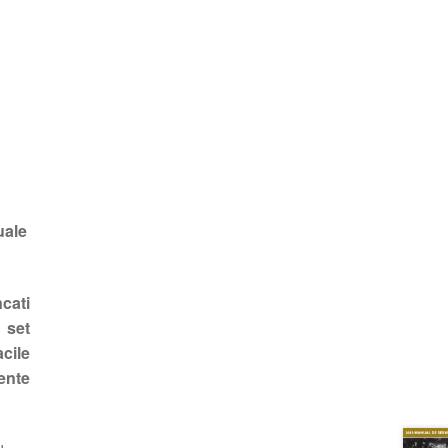
uale
cati
o set
cile
ente