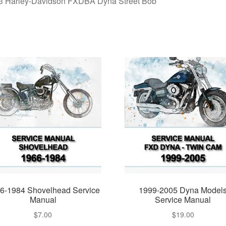
3 Harley-Davidson FXDBA Dyna Street Bob
6-1984 Shovelhead Service
1999-2005 Dyna Model
Manual
Service Manual
$
7.00
$
19.00