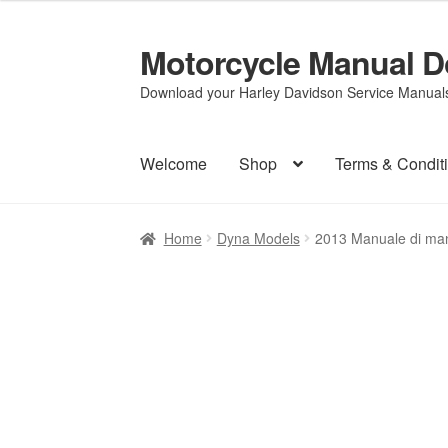
Motorcycle Manual 
Skip
Skip
to
to
Download your Harley Davidson Service Manuals 
navigation
content
Welcome
Shop
Terms & Condit
Home
Dyna Models
2013 Manuale di ma