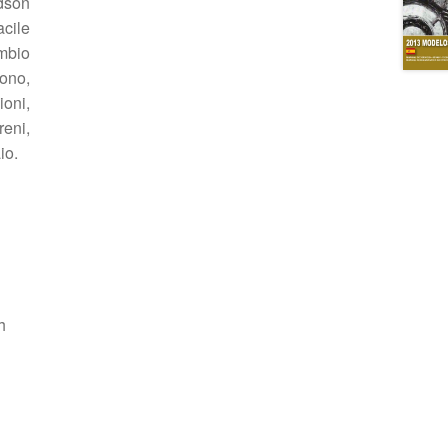
idson
acile
ambio
sono,
oni,
reni,
io.
h