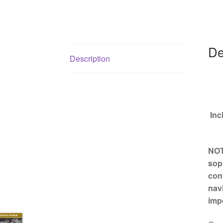
De
Description
Inc
NOT
sopr
con
nav
imp