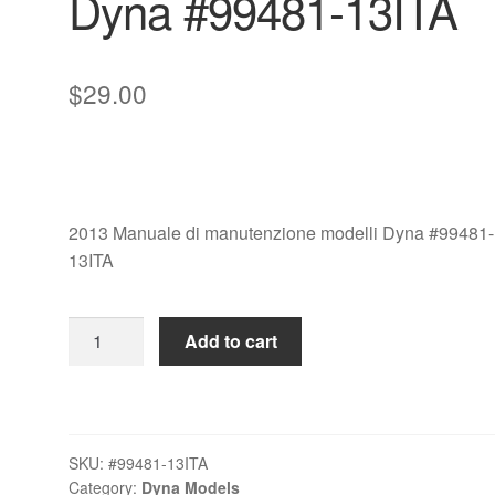
Dyna #99481-13ITA
$
29.00
2013 Manuale di manutenzione modelli Dyna #99481-
13ITA
2013
Add to cart
Manuale
di
manutenzione
modelli
SKU:
#99481-13ITA
Dyna
Category:
Dyna Models