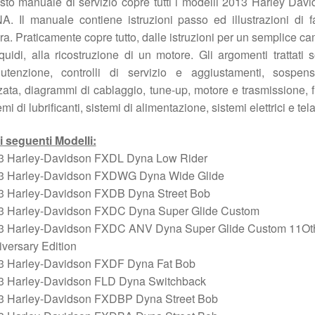
to manuale di servizio copre tutti i modelli 2013 Harley Dav
. Il manuale contiene istruzioni passo ed illustrazioni di f
ura. Praticamente copre tutto, dalle istruzioni per un semplice c
iquidi, alla ricostruzione di un motore. Gli argomenti trattati 
utenzione, controlli di servizio e aggiustamenti, sospensi
zata, diagrammi di cablaggio, tune-up, motore e trasmissione, f
emi di lubrificanti, sistemi di alimentazione, sistemi elettrici e tela
i seguenti Modelli:
3 Harley-Davidson FXDL Dyna Low Rider
3 Harley-Davidson FXDWG Dyna Wide Glide
3 Harley-Davidson FXDB Dyna Street Bob
3 Harley-Davidson FXDC Dyna Super Glide Custom
3 Harley-Davidson FXDC ANV Dyna Super Glide Custom 11Ot
versary Edition
3 Harley-Davidson FXDF Dyna Fat Bob
3 Harley-Davidson FLD Dyna Switchback
3 Harley-Davidson FXDBP Dyna Street Bob