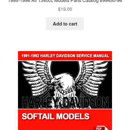
1995-1996 All 1340cc Models Parts Catalog #99450-96
$
19.00
Add to cart