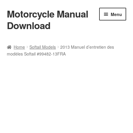
Motorcycle Manual
Skip
Skip
Menu
to
to
Download
navigation
content
Welcome
Home
Softail Models
2013 Manuel d’entretien des
modèles Softail #99482-13FRA
Shop
Terms & Conditions
Privacy Policy
Help & FAQ
Refund Policy