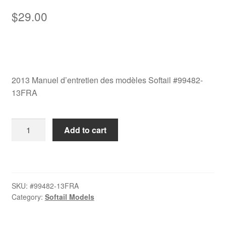
$
29.00
2013 Manuel d’entretien des modèles Softail #99482-
13FRA
2013
Add to cart
Manuel
d’entretien
des
modèles
SKU:
#99482-13FRA
Softail
Category:
Softail Models
#99482-
13FRA
quantity