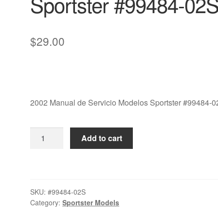
Sportster #99484-02
$
29.00
2002 Manual de Servicio Modelos Sportster #99484-
2002
Add to cart
Manual
de
Servicio
Modelos
SKU:
#99484-02S
Sportster
Category:
Sportster Models
#99484-