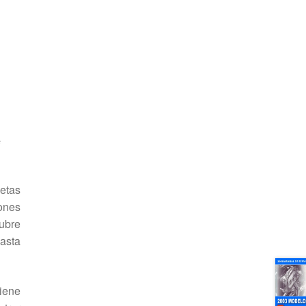
e
etas
ones
cubre
asta
viene