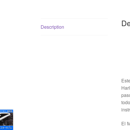
De
Description
Est
Har
paso
tod
inst
El M