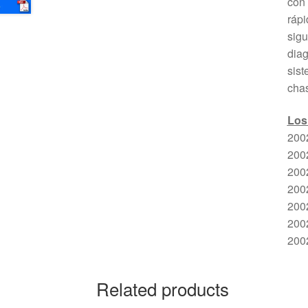
co
ráp
sigu
diag
sist
chas
Los
200
200
200
200
200
200
200
Related products