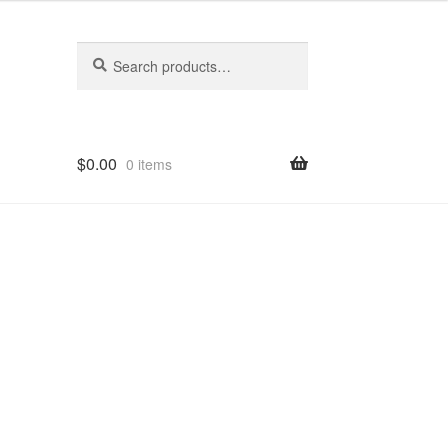
Search
Search
for:
$
0.00
0 items