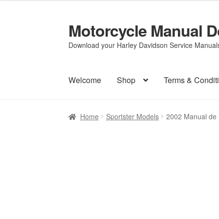
Motorcycle Manual 
Skip
Skip
to
to
Download your Harley Davidson Service Manuals 
navigation
content
Welcome
Shop
Terms & Condit
Home
Sportster Models
2002 Manual de 