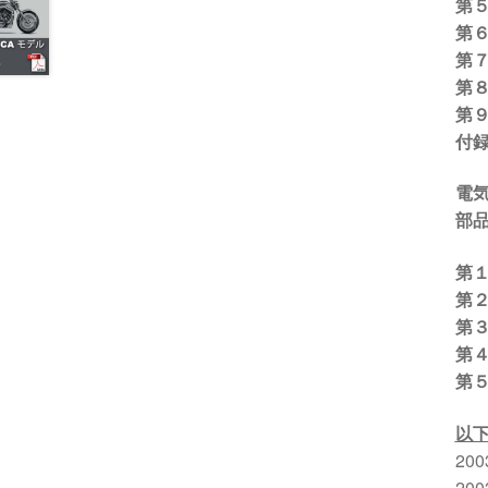
第
第
第
第
第９
付
電
部品
第
第
第３
第
第
以
200
200