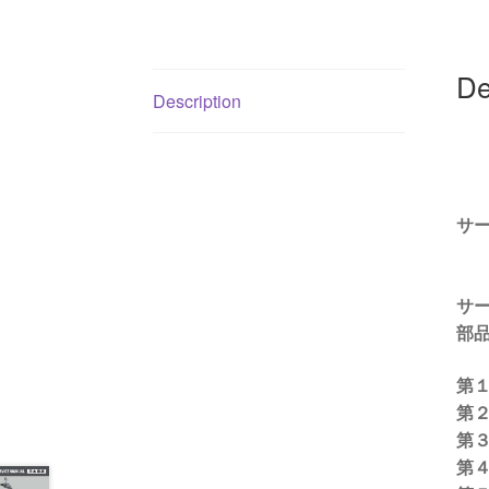
De
Description
サー
サ
部品
第
第
第
第