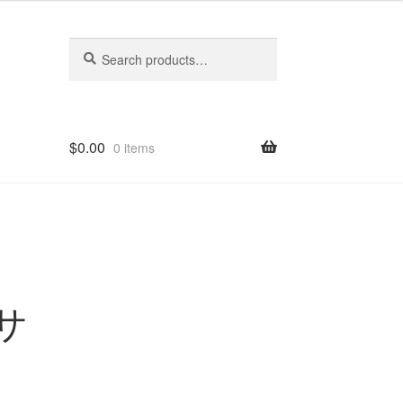
Search
Search
for:
$
0.00
0 items
ルサ