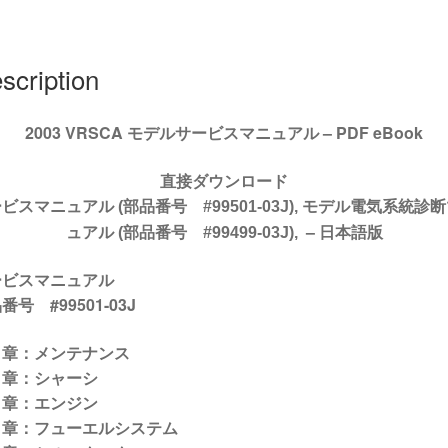
ビ
ス
マ
scription
ニ
ュ
ア
2003 VRSCA モデルサービスマニュアル – PDF eBook
ル
#99501-
直接ダウンロード
03J
ビスマニュアル (部品番号 #99501-03J), モデル電気系統診
quantity
–
日本語版
ュアル (部品番号 #99499-03J),
ービスマニュアル
番号 #99501-03J
１章：メンテナンス
２章：シャーシ
３章：エンジン
４章：フューエルシステム