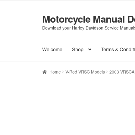
Motorcycle Manual 
Skip
Skip
to
to
Download your Harley Davidson Service Manuals 
navigation
content
Welcome
Shop
Terms & Condit
Home
V-Rod VRSC Models
2003 VRS