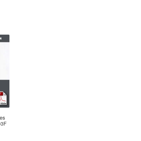
des
03F