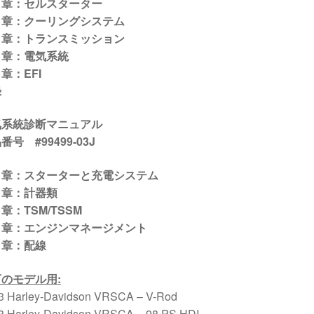
５章：セルスターター
６章：クーリングシステム
７章：トランスミッション
８章：電気系統
章：EFI
録
気系統診断マニュアル
番号 #99499-03J
１章：スターターと充電システム
２章：計器類
章：TSM/TSSM
４章：エンジンマネージメント
５章：配線
下のモデル用
:
3 Harley-Davidson VRSCA – V-Rod
3 Harley-Davidson VRSCA – 98 PS HDI