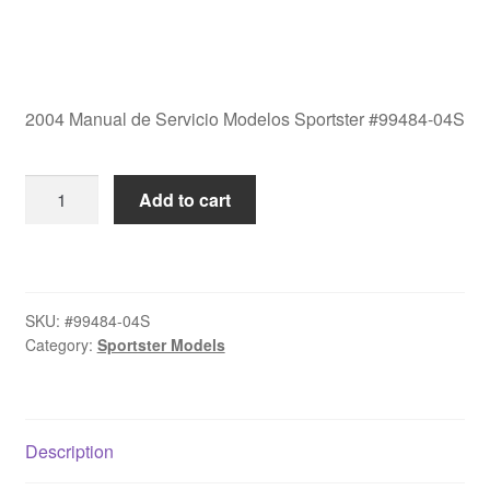
2004 Manual de Servicio Modelos Sportster #99484-04S
2004
Add to cart
Manual
de
Servicio
Modelos
SKU:
#99484-04S
Sportster
Category:
Sportster Models
#99484-
04S
quantity
Description