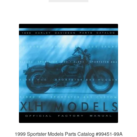
$1,990.00.
$990.00.
1999 Sportster Models Parts Catalog #99451-99A