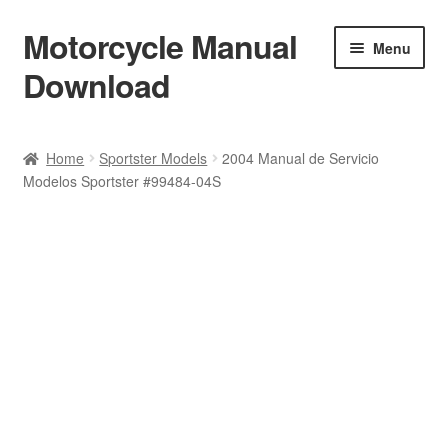
Motorcycle Manual
Skip
Skip
Menu
to
to
Download
navigation
content
Welcome
Home
Sportster Models
2004 Manual de Servicio
Modelos Sportster #99484-04S
Shop
Terms & Conditions
Privacy Policy
Help & FAQ
Refund Policy