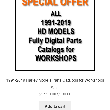
1991-2019 Harley Models Parts Catalogs for Workshops
Sale!
$
1,990.00
Original
$
990.00
Current
price
price
was:
is:
Add to cart