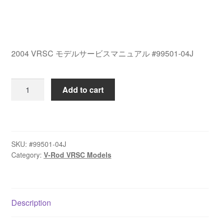
2004 VRSC モデルサービスマニュアル #99501-04J
2004
Add to cart
VRSC
モ
デ
ル
SKU:
#99501-04J
サ
Category:
V-Rod VRSC Models
ー
ビ
ス
マ
Description
ニ
ュ