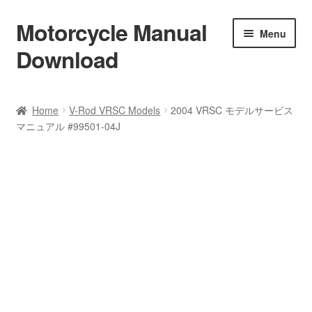
Motorcycle Manual
Skip
Skip
Menu
to
to
Download
navigation
content
Welcome
Home
V-Rod VRSC Models
2004 VRSC モデルサービス
マニュアル #99501-04J
Shop
Terms & Conditions
Privacy Policy
Help & FAQ
Refund Policy