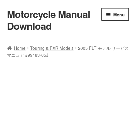
Motorcycle Manual
Skip
Skip
Menu
to
to
Download
navigation
content
Welcome
Home
Touring & FXR Models
2005 FLT モデル サービス
マニュア #99483-05J
Shop
Terms & Conditions
Privacy Policy
Help & FAQ
Refund Policy