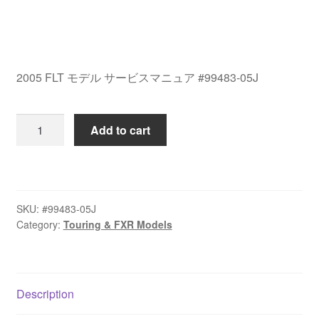
2005 FLT モデル サービスマニュア #99483-05J
2005
Add to cart
FLT
モ
デ
ル
SKU:
#99483-05J
サ
Category:
Touring & FXR Models
ー
ビ
ス
マ
Description
ニ
ュ