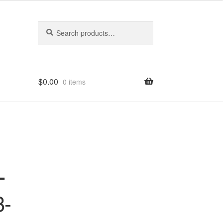
Search
Search
for:
$
0.00
0 items
ー
-