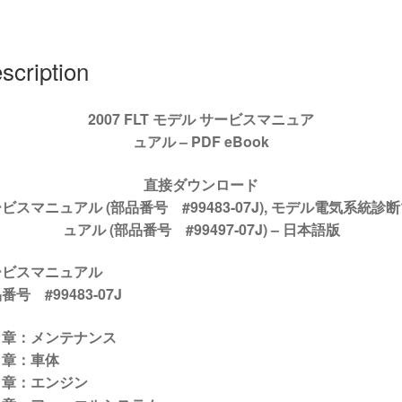
ビ
ス
マ
scription
ニ
ュ
ア
2007 FLT モデル サービスマニュア
#99483-
ュアル – PDF eBook
07J
quantity
直接ダウンロード
ビスマニュアル (部品番号 #99483-07J), モデル電気系統診
ュアル (部品番号 #99497-07J) –
日本語版
ービスマニュアル
番号 #99483-07J
１章：メンテナンス
２章：車体
３章：エンジン