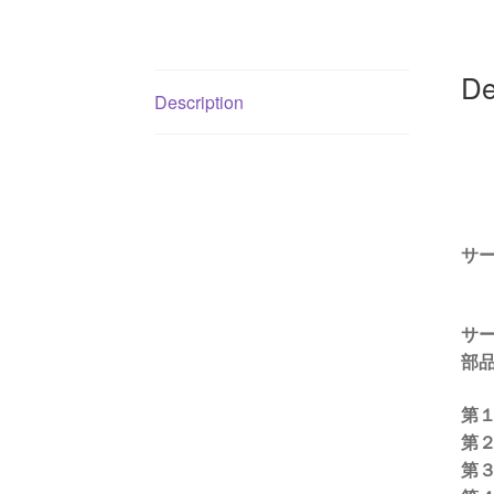
De
Description
サー
サ
部品
第
第
第