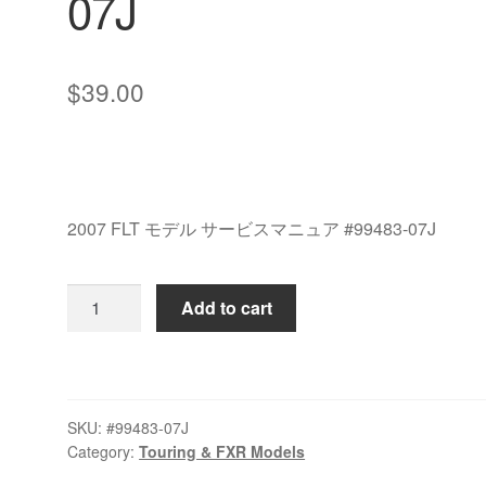
07J
$
39.00
2007 FLT モデル サービスマニュア #99483-07J
2007
Add to cart
FLT
モ
デ
ル
SKU:
#99483-07J
サ
Category:
Touring & FXR Models
ー