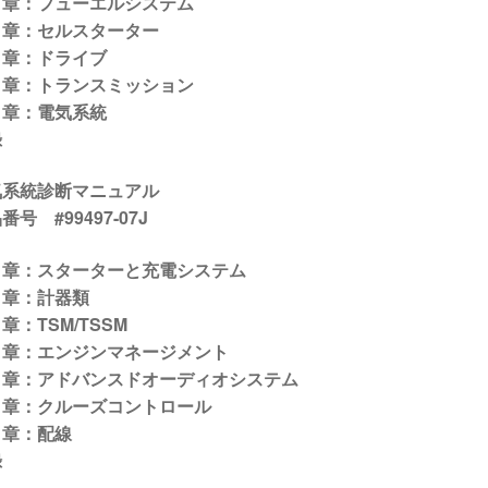
４章：フューエルシステム
５章：セルスターター
６章：ドライブ
７章：トランスミッション
８章：電気系統
録
気系統診断マニュアル
番号 #99497-07J
１章：スターターと充電システム
２章：計器類
章：TSM/TSSM
４章：エンジンマネージメント
５章：アドバンスドオーディオシステム
６章：クルーズコントロール
７章：配線
録