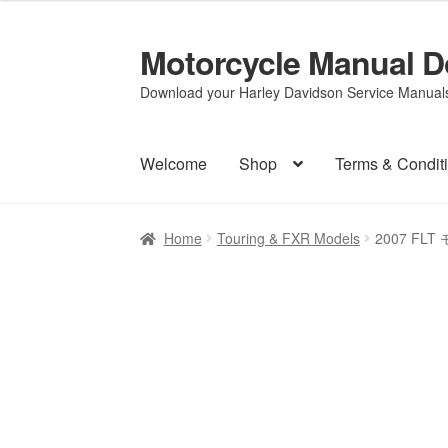
Motorcycle Manual 
Skip
Skip
to
to
Download your Harley Davidson Service Manuals 
navigation
content
Welcome
Shop
Terms & Condit
Home
Touring & FXR Models
2007 FL