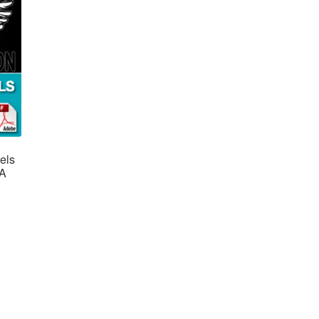
els
4A