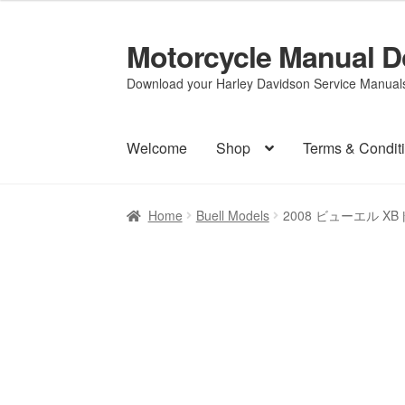
Motorcycle Manual 
Skip
Skip
to
to
Download your Harley Davidson Service Manuals 
navigation
content
Welcome
Shop
Terms & Condit
Home
Buell Models
2008 ビューエル XB