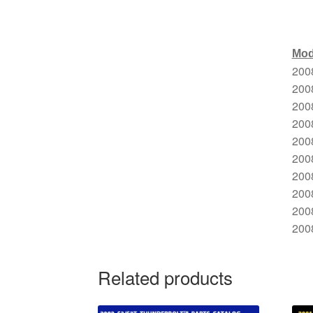
Mod
20
20
20
200
20
20
20
20
20
20
Related products