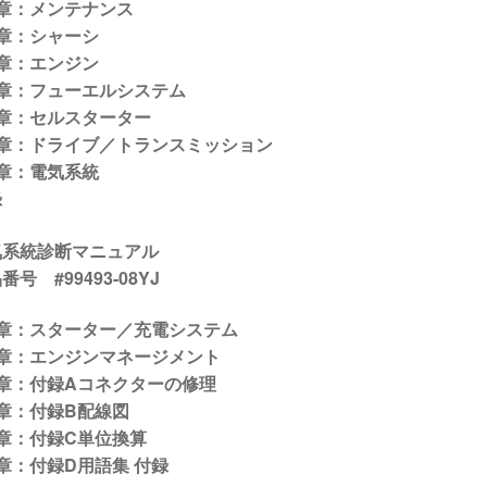
1章：メンテナンス
章：シャーシ
章：エンジン
4章：フューエルシステム
5章：セルスターター
6章：ドライブ／トランスミッション
章：電気系統
録
気系統診断マニュアル
番号 #99493-08YJ
1章：スターター／充電システム
2章：エンジンマネージメント
3章：付録Aコネクターの修理
章：付録B配線図
章：付録C単位換算
章：付録D用語集 付録