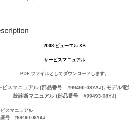
XB
ト
ニ
ン
scription
グ
-
ダ
200
8
ビューエル XB
ウ
ン
サービスマニュアル
ロ
ー
PDF ファイルとしてダウンロードします。
ド
#99490-
ビスマニュアル (部品番号 #99490-08YAJ), モデル
08YAJ
統診断マニュアル (部品番号 #99493-08YJ)
quantity
ービスマニュアル
番号 #99490-08YAJ