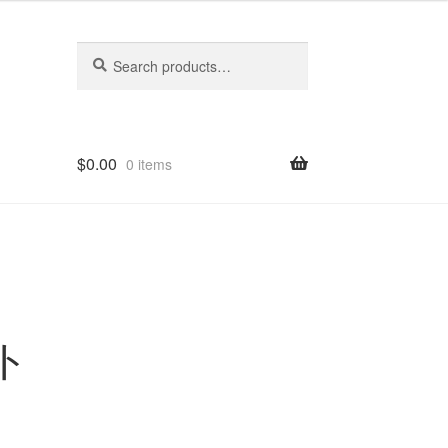
Search
Search
for:
$
0.00
0 items
ト