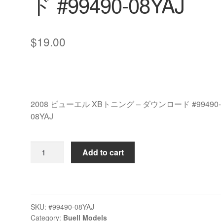
ド #99490-08YAJ
$
19.00
2008 ビューエル XBトニング – ダウンロード #99490
08YAJ
2008
Add to cart
ビ
ュ
ー
エ
SKU:
#99490-08YAJ
ル
Category:
Buell Models