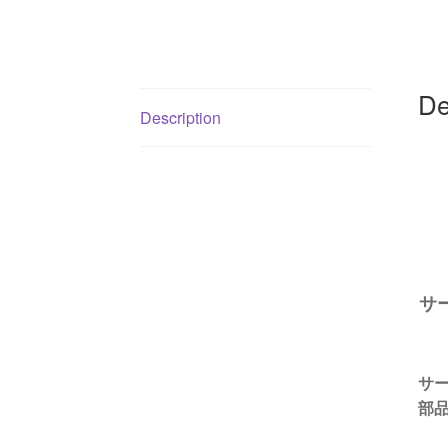
De
Description
サー
サ
部品