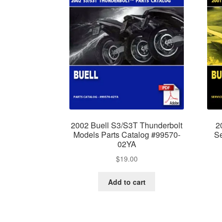
2002 Buell S3/S3T Thunderbolt
2
Models Parts Catalog #99570-
Se
02YA
$
19.00
Add to cart