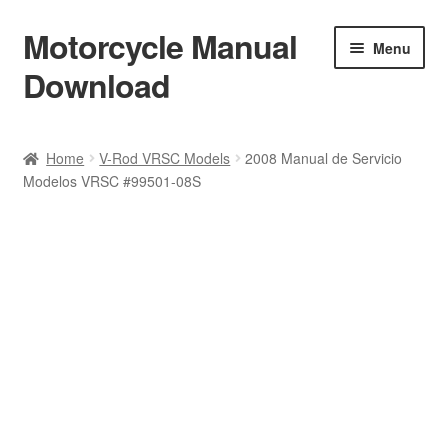
Motorcycle Manual
Skip
Skip
Menu
to
to
Download
navigation
content
Welcome
Home
V-Rod VRSC Models
2008 Manual de Servicio
Modelos VRSC #99501-08S
Shop
Terms & Conditions
Privacy Policy
Help & FAQ
Refund Policy