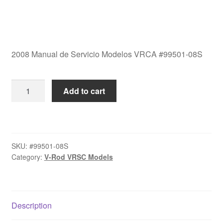
2008 Manual de Servicio Modelos VRCA #99501-08S
2008
Add to cart
Manual
de
Servicio
Modelos
SKU:
#99501-08S
VRSC
Category:
V-Rod VRSC Models
#99501-
08S
quantity
Description