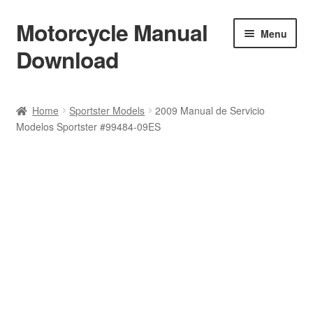
Motorcycle Manual
Skip
Skip
Menu
to
to
Download
navigation
content
Welcome
Home
Sportster Models
2009 Manual de Servicio
Modelos Sportster #99484-09ES
Shop
Terms & Conditions
Privacy Policy
Help & FAQ
Refund Policy