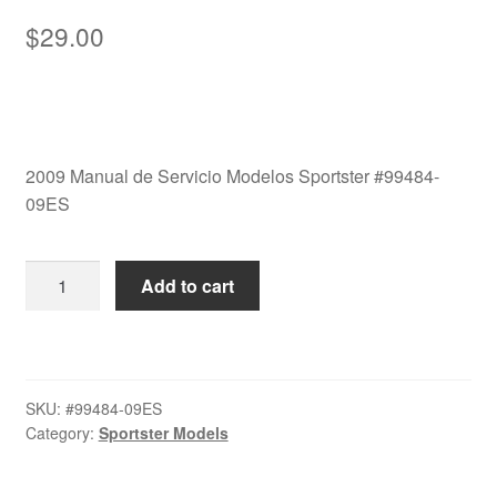
$
29.00
2009 Manual de Servicio Modelos Sportster #99484-
09ES
2009
Add to cart
Manual
de
Servicio
Modelos
SKU:
#99484-09ES
Sportster
Category:
Sportster Models
#99484-
09ES
quantity