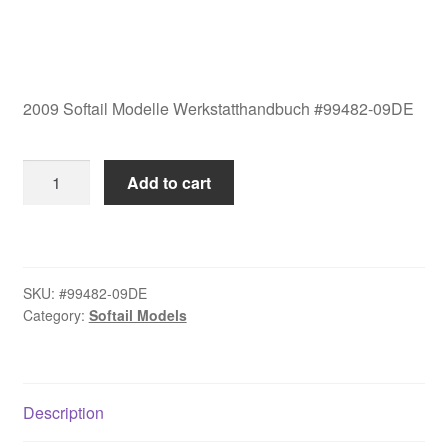
2009 Softail Modelle Werkstatthandbuch #99482-09DE
2009
Add to cart
Softail
Modelle
Werkstatthandbuch
#99482-
SKU:
#99482-09DE
09DE
Category:
Softail Models
quantity
Description