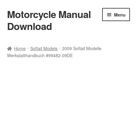
Motorcycle Manual
Skip
Skip
Menu
to
to
Download
navigation
content
Welcome
Home
Softail Models
2009 Softail Modelle
Werkstatthandbuch #99482-09DE
Shop
Terms & Conditions
Privacy Policy
Help & FAQ
Refund Policy