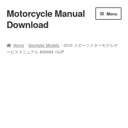
Motorcycle Manual
Skip
Skip
Menu
to
to
Download
navigation
content
Welcome
Home
Sportster Models
2010 スポーツスターモデルサ
ービスマニュアル #99484-10JP
Shop
Terms & Conditions
Privacy Policy
Help & FAQ
Refund Policy