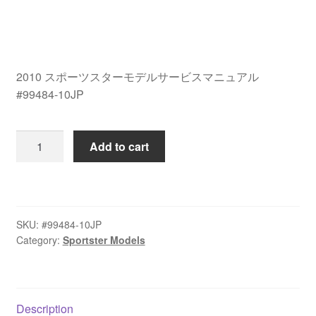
2010 スポーツスターモデルサービスマニュアル
#99484-10JP
2010
Add to cart
ス
ポ
ー
ツ
SKU:
#99484-10JP
ス
Category:
Sportster Models
タ
ー
モ
デ
Description
ル