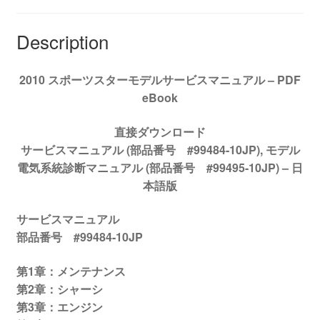
サ
ー
Description
ビ
ス
2010 スポーツスターモデルサービスマニュアル – PDF
マ
eBook
ニ
ュ
直接ダウンロード
ア
サービスマニュアル (部品番号 #99484-10JP), モデル
ル
電気系統診断マニュアル (部品番号 #99495-10JP) –
日
#99484-
本語版
10JP
quantity
サービスマニュアル
部品番号 #99484-10JP
第1章：メンテナンス
第2章：シャーシ
第3章：エンジン