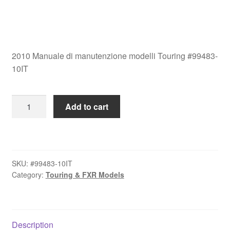
2010 Manuale di manutenzione modelli Touring #99483-
10IT
2010
Add to cart
Manuale
di
manutenzione
modelli
SKU:
#99483-10IT
Touring
Category:
Touring & FXR Models
#99483-
10IT
quantity
Description