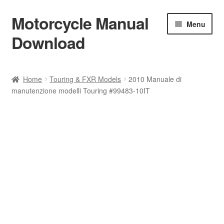
Motorcycle Manual
Skip
Skip
Menu
to
to
Download
navigation
content
Welcome
Home
Touring & FXR Models
2010 Manuale di
manutenzione modelli Touring #99483-10IT
Shop
Terms & Conditions
Privacy Policy
Help & FAQ
Refund Policy