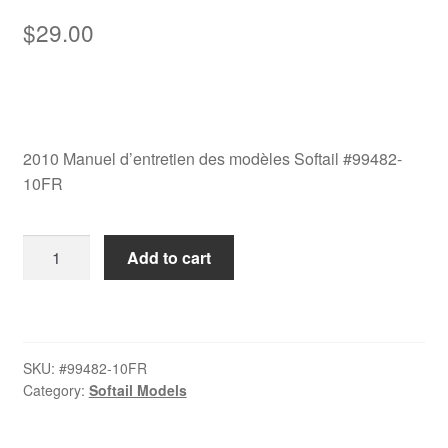
$
29.00
2010 Manuel d’entretien des modèles Softail #99482-
10FR
2010
Add to cart
Manuel
d’entretien
des
modèles
SKU:
#99482-10FR
Softail
Category:
Softail Models
#99482-
10FR
quantity