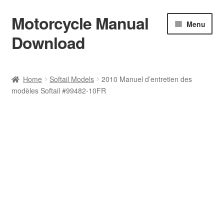
Motorcycle Manual
Skip
Skip
Menu
to
to
Download
navigation
content
Welcome
Home
Softail Models
2010 Manuel d’entretien des
modèles Softail #99482-10FR
Shop
Terms & Conditions
Privacy Policy
Help & FAQ
Refund Policy