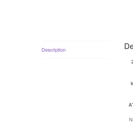
De
Description
I
A
No