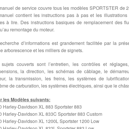
manuel de service couvre tous les modèles SPORTSTER de 2
anuel contient les instructions pas à pas et les illustrations
les à lire. Des instructions basiques de remplacement des fl
u’au remontage du moteur.
echerche d’informations est grandement facilitée par la pré
e arborescence et les milliers de signets.
sujets couverts sont l’entretien, les contrôles et réglages
ensions, la direction, les schémas de câblage, le démarreu
ur, la transmission, les freins, les systèmes de lubrificatio
ème de carburation, les systèmes électriques, ainsi que le châss
r les Modèles suivants:
0 Harley-Davidson XL 883 Sportster 883
0 Harley-Davidson XL 833C Sportster 883 Custom
0 Harley-Davidson XL 1200L Sportster 1200 Low
0 Harley-Davidson XL 833L Sportster 883 Low