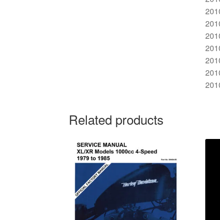
201
201
201
201
201
201
201
Related products