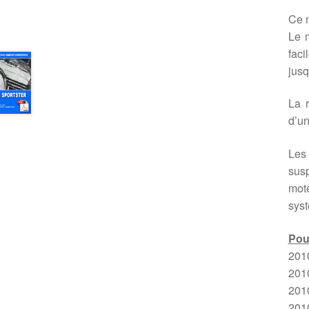
Ce 
Le m
faci
jusq
La r
d’un
Les 
susp
mote
syst
Pou
201
201
201
201