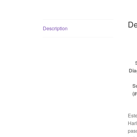
De
Description
Dia
S
(#
Est
Har
paso