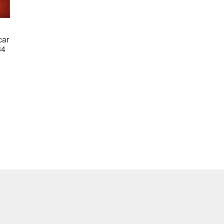
car
84