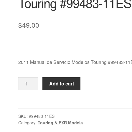
Touring #99483-11ES
$
49.00
2011 Manual de Servicio Modelos Touring #99483-1
2011
Add to cart
Manual
de
Servicio
Modelos
SKU:
#99483-11ES
Touring
Category:
Touring & FXR Models
#99483-