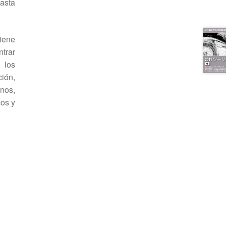
asta
viene
rar
 los
ción,
enos,
cos y