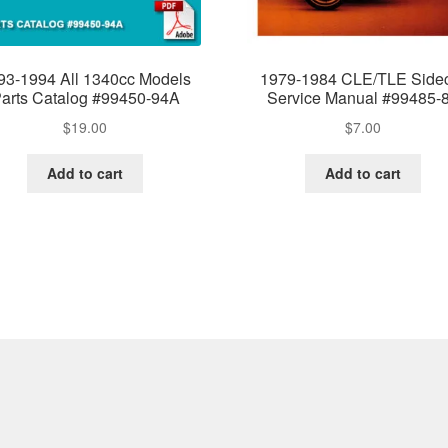
93-1994 All 1340cc Models
1979-1984 CLE/TLE Side
arts Catalog #99450-94A
Service Manual #99485-
$
19.00
$
7.00
Add to cart
Add to cart