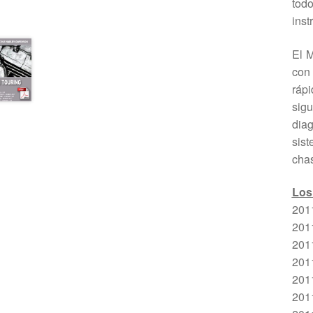
tod
inst
El M
co
ráp
sigu
diag
sist
chas
Los
201
201
201
2011
201
201