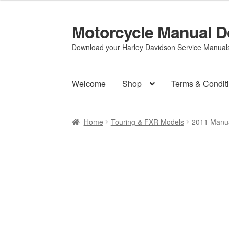
Motorcycle Manual 
Skip
Skip
to
to
Download your Harley Davidson Service Manuals 
navigation
content
Welcome
Shop
Terms & Condit
Home
Touring & FXR Models
2011 Manua