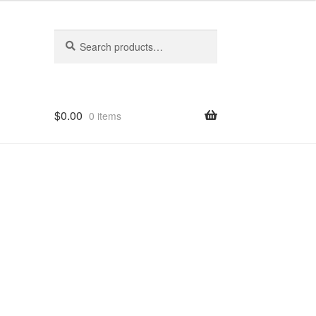
Search
Search
for:
$
0.00
0 items