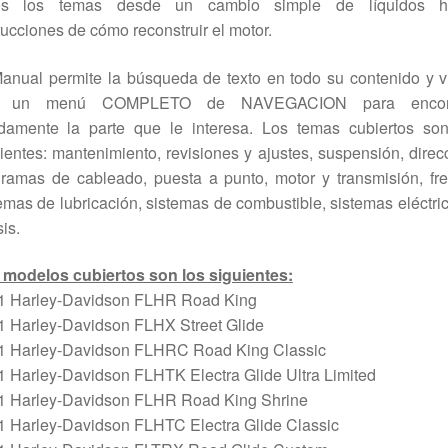
os los temas desde un cambio simple de líquidos h
rucciones de cómo reconstruir el motor.
anual permite la búsqueda de texto en todo su contenido y 
n un menú COMPLETO de NAVEGACION para encont
idamente la parte que le interesa. Los temas cubiertos son
ientes: mantenimiento, revisiones y ajustes, suspensión, direc
ramas de cableado, puesta a punto, motor y transmisión, fr
emas de lubricación, sistemas de combustible, sistemas eléctri
is.
 modelos cubiertos son los siguientes:
1 Harley-Davidson FLHR Road King
1 Harley-Davidson FLHX Street Glide
1 Harley-Davidson FLHRC Road King Classic
 Harley-Davidson FLHTK Electra Glide Ultra Limited
1 Harley-Davidson FLHR Road King Shrine
1 Harley-Davidson FLHTC Electra Glide Classic