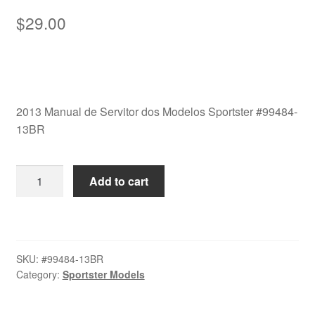
$
29.00
2013 Manual de Servitor dos Modelos Sportster #99484-
13BR
2013
Add to cart
Manual
de
Servicio
dos
SKU:
#99484-13BR
Modelos
Category:
Sportster Models
Sportster
#99484-
13BR