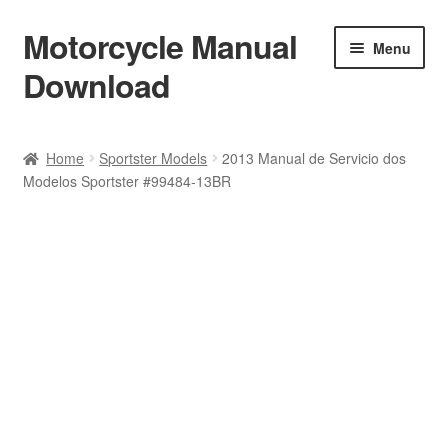
Motorcycle Manual
Skip
Skip
Menu
to
to
Download
navigation
content
Welcome
Home
Sportster Models
2013 Manual de Servicio dos
Modelos Sportster #99484-13BR
Shop
Terms & Conditions
Privacy Policy
Help & FAQ
Refund Policy