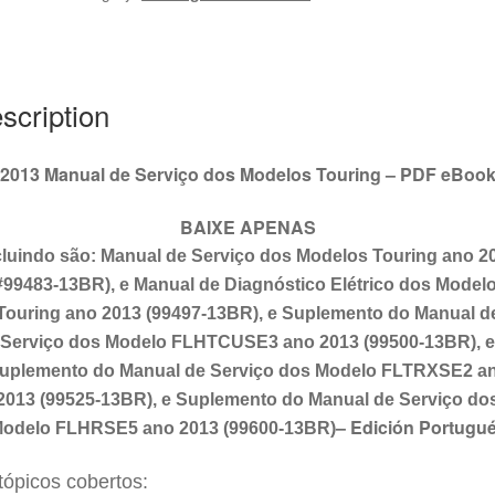
Touring
#99483-
13BR
quantity
scription
2013 Manual de Serviço dos Modelos Touring – PDF eBoo
BAIXE APENAS
cluindo são: Manual de Serviço dos Modelos
Touring
ano 2
#994
83
-1
3
BR), e Manual de Diagnóstico Elétrico dos Model
Touring
ano 201
3
(994
97
-1
3
BR), e Suplemento do Manual d
Serviço dos Modelo FLHTCUSE
3
ano 201
3
(99
500
-1
3
BR), e
uplemento do Manual de Serviço dos Modelo FL
TRXSE2
a
201
3
(99
525
-1
3
BR), e Suplemento do Manual de Serviço do
–
Edición Portugu
odelo FLH
RSE5
ano 201
3
(99
600
-1
3
BR)
tópicos cobertos: