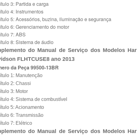
tulo 3: Partida e carga
tulo 4: Instrumentos
tulo 5: Acessórios, buzina, iluminação e segurança
tulo 6: Gerenciamento do motor
tulo 7: ABS
tulo 8: Sistema de áudio
pplemento d
o
Manual de Serviço dos Modelos Har
vidson FLHTCUSE
8
ano 201
3
ero da Peça 99500-13BR
ítulo 1: Manutenção
tulo 2: Chassi
tulo 3: Motor
tulo 4: Sistema de combustível
tulo 5: Acionamento
tulo 6: Transmissão
tulo 7: Elétrico
pplemento d
o
Manual de Serviço dos Modelos Har