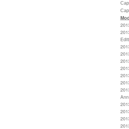
Capí
Capí
Mod
201
201
Edit
201
201
201
201
201
2013
201
Anni
201
201
2013
201