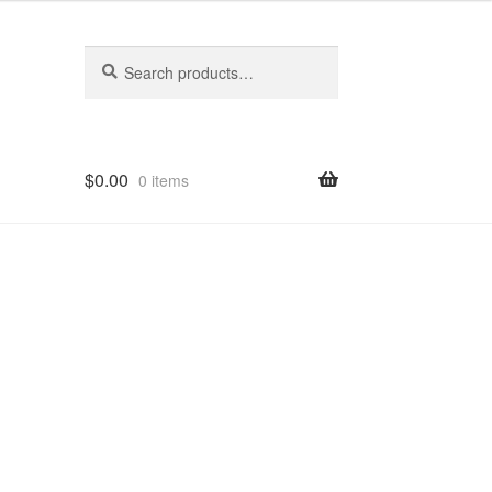
Search
Search
for:
$
0.00
0 items