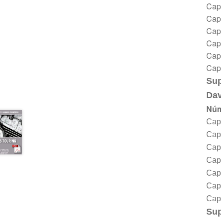
Capí
Capí
Capí
Capí
Capí
Capí
Su
Da
Núm
Cap
Capí
Capí
Capí
Capí
Capí
Capí
Su