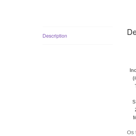
De
Description
In
(
S
M
Os 