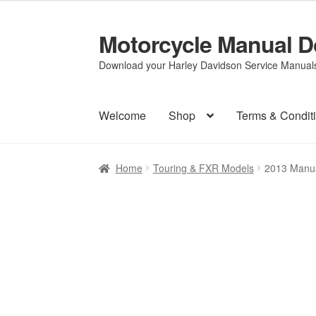
Motorcycle Manual 
Skip
Skip
to
to
Download your Harley Davidson Service Manuals 
navigation
content
Welcome
Shop
Terms & Condit
Home
Touring & FXR Models
2013 Manua