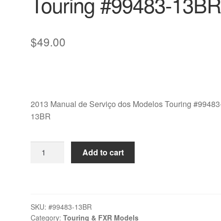
Touring #99483-13B
$
49.00
2013 Manual de Serviço dos Modelos Touring #99483
13BR
2013
Add to cart
Manual
de
Serviço
dos
SKU:
#99483-13BR
Modelos
Category:
Touring & FXR Models