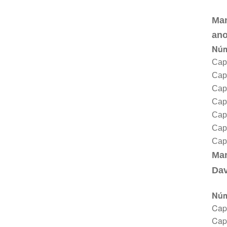
Man
ano
Núm
Cap
Capí
Capí
Capí
Capí
Capí
Capí
Ma
Dav
Núm
Capí
Capí