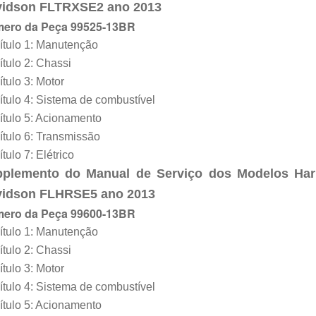
idson FL
TRXSE2
ano 201
3
ero da Peça 99525-13BR
ítulo 1: Manutenção
tulo 2: Chassi
tulo 3: Motor
tulo 4: Sistema de combustível
tulo 5: Acionamento
tulo 6: Transmissão
tulo 7: Elétrico
pplemento d
o
Manual de Serviço dos Modelos Har
idson FLH
R
SE
5
ano 201
3
ero da Peça 99600-13BR
ítulo 1: Manutenção
tulo 2: Chassi
tulo 3: Motor
tulo 4: Sistema de combustível
tulo 5: Acionamento