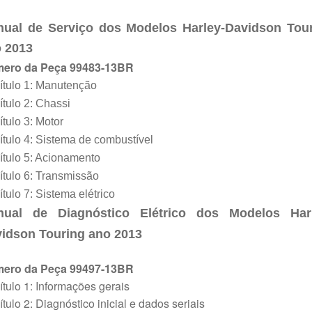
ual de Serviço dos Modelos Harley-Davidson
Tou
 201
3
ero da Peça 99483-13BR
ítulo 1: Manutenção
tulo 2: Chassi
tulo 3: Motor
tulo 4: Sistema de combustível
tulo 5: Acionamento
tulo 6: Transmissão
tulo 7: Sistema elétrico
nual de Diagnóstico Elétrico dos Modelos Harl
idson Touring ano 2013
ero da Peça 99497-13BR
tulo 1: Informações gerais
tulo 2: Diagnóstico inicial e dados seriais