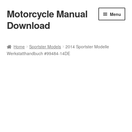
Motorcycle Manual
Skip
Skip
Menu
to
to
Download
navigation
content
Welcome
Home
Sportster Models
2014 Sportster Modelle
Werkstatthandbuch #99484-14DE
Shop
Terms & Conditions
Privacy Policy
Help & FAQ
Refund Policy