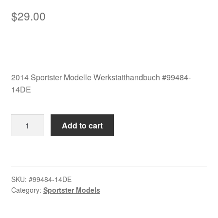
$
29.00
2014 Sportster Modelle Werkstatthandbuch #99484-
14DE
2014
Add to cart
Sportster
Modelle
Werkstatthandbuch
#99484-
SKU:
#99484-14DE
14DE
Category:
Sportster Models
quantity