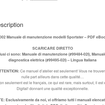
#99484-
02I
quantity
scription
002 Manuale di manutenzione modelli Sportster – PDF eBo
SCARICARE
DIRETTO
lusi ci sono: Manuale di manutenzione (#99484-02I), Manual
diagnostica elettrica (#99495-02I) –
Lingua Italiana
TTENTION:
Ce manuel d’atelier est seulement! Vous ne trouve
nulle part ailleurs dans cette qualité…
n seulement est le français, ce qui est rare, mais surtout, il est
Digital! donnant une qualité exceptionnelle.
: Esclusivamente da noi, vi offriamo tutti i manuali elencat