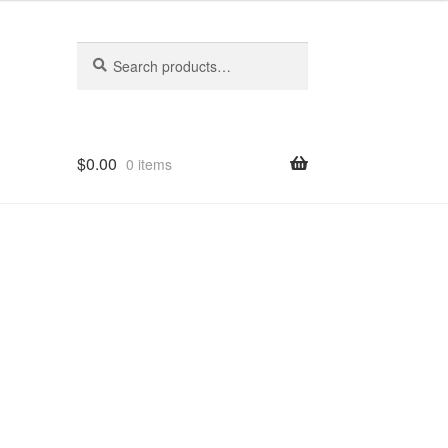
Search
Search
for:
$
0.00
0 items