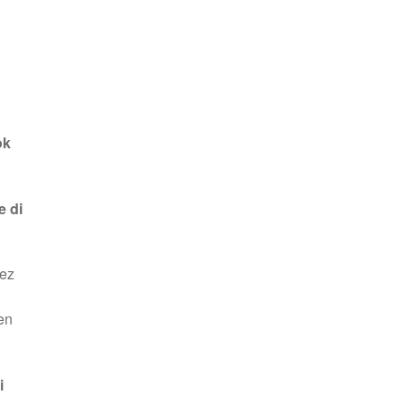
ok
e di
rez
 en
i