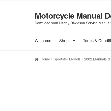
Motorcycle Manual 
Skip
Skip
to
to
Download your Harley Davidson Service Manuals 
navigation
content
Welcome
Shop
Terms & Condit
Home
Sportster Models
2002 Manuale di