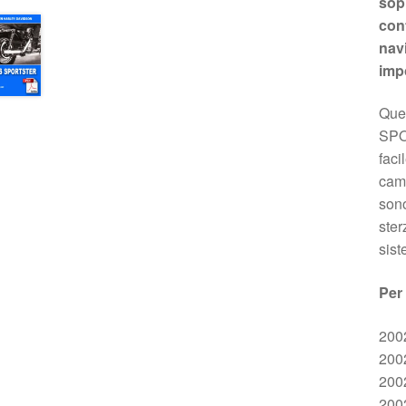
sopr
cont
nav
imp
Ques
SPOR
faci
camb
sono
ster
sist
Per 
200
200
200
200