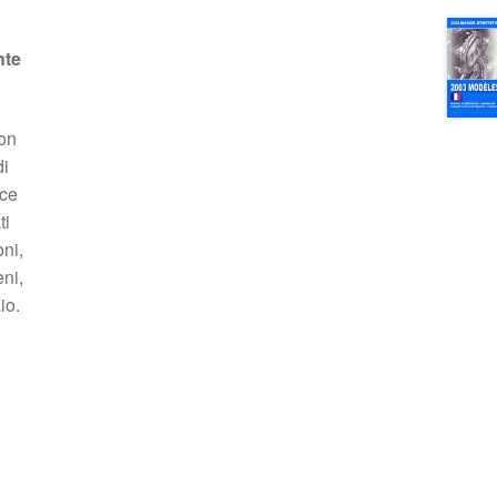
nte
son
di
ice
ti
ni,
ni,
io.