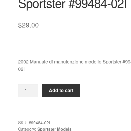
Sportster #99484-02I
$
29.00
2002 Manuale di manutenzione modello Sportster #99
02I
2002
Add to cart
Manuale
di
manutenzione
modelli
SKU:
#99484-02I
Sportster
Category:
Sportster Models