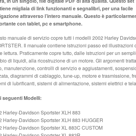
a, in un singolo, file digitale PDF di alta qualità. Questo set
iene migliaia di link funzionanti e segnalibri, per una facile
igazione attraverso l’intero manuale. Questo è particolarme
ortante con tablet, pc e smartphone.
to manuale di servizio copre tutti i modelli 2002 Harley David
TSTER. Il manuale contiene istruzioni passo ed illustrazioni 
le lettura. Praticamente copre tutto, dalle istruzioni per un sempl
io di liquidi, alla ricostruzione di un motore. Gli argomenti tratta
, manutenzione, controlli di servizio e aggiustamenti, sospensio
zata, diagrammi di cablaggio, tune-up, motore e trasmissione, fre
emi di lubrificanti, sistemi di alimentazione, sistemi elettrici e tela
i seguenti Modelli:
2 Harley-Davidson Sportster XLH 883
2 Harley-Davidson Sportster XLH 883 HUGGER
2 Harley-Davidson Sportster XL 883C CUSTOM
2 Harley-Davidson Sportster XL 883R