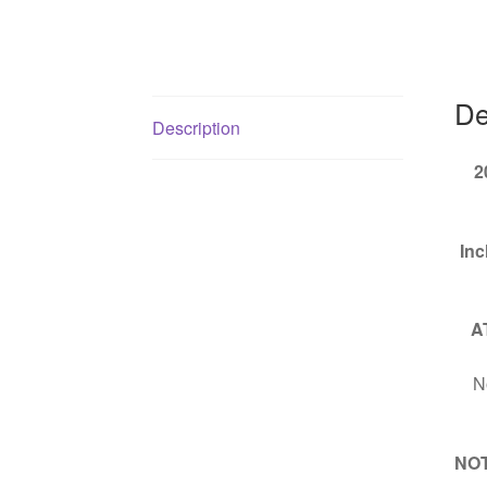
De
Description
2
Inc
A
No
NOTE