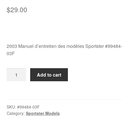
$
29.00
2003 Manuel d’entretien des modèles Sportster #99484-
03F
2003
Add to cart
Manuel
d’entretien
des
modèles
SKU:
#99484-03F
Sportster
Category:
Sportster Models
#99484-
03F
quantity