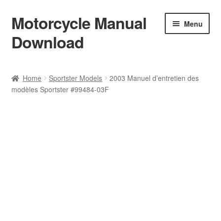
Motorcycle Manual
Skip
Skip
Menu
to
to
Download
navigation
content
Welcome
Home
Sportster Models
2003 Manuel d’entretien des
modèles Sportster #99484-03F
Shop
Terms & Conditions
Privacy Policy
Help & FAQ
Refund Policy