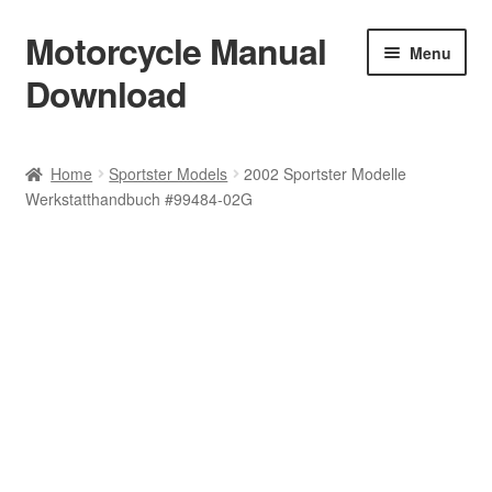
Motorcycle Manual
Skip
Skip
Menu
to
to
Download
navigation
content
Welcome
Home
Sportster Models
2002 Sportster Modelle
Werkstatthandbuch #99484-02G
Shop
Terms & Conditions
Privacy Policy
Help & FAQ
Refund Policy