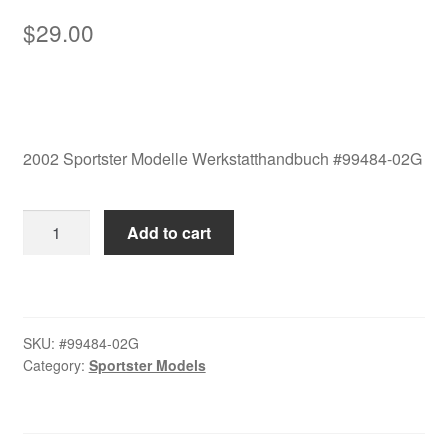
$
29.00
2002 Sportster Modelle Werkstatthandbuch #99484-02G
2002
Add to cart
Sportster
Modelle
Werkstatthandbuch
#99484-
SKU:
#99484-02G
02G
Category:
Sportster Models
quantity