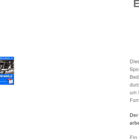
E
Die
Spo
Bed
dur
um 
Form
Der
arb
Ein 