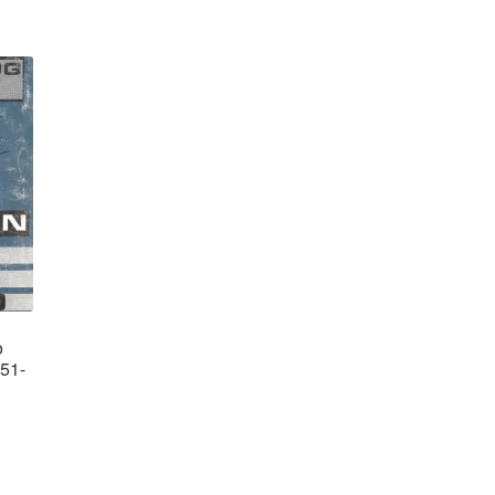
o
51-