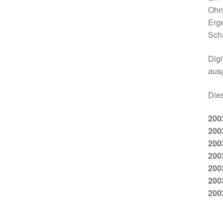
Ohn
Erge
Sch
Dig
aus
Dies
200
200
200
200
200
200
200