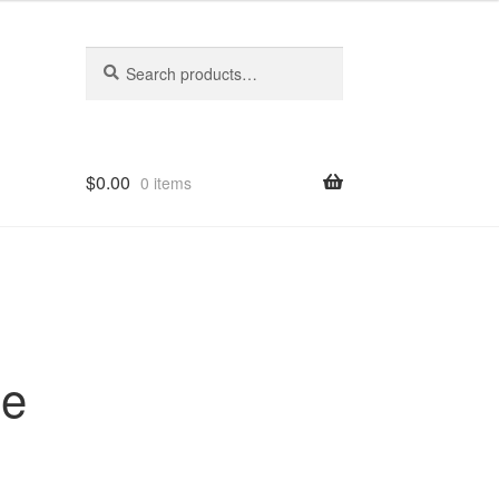
Search
Search
for:
$
0.00
0 items
le