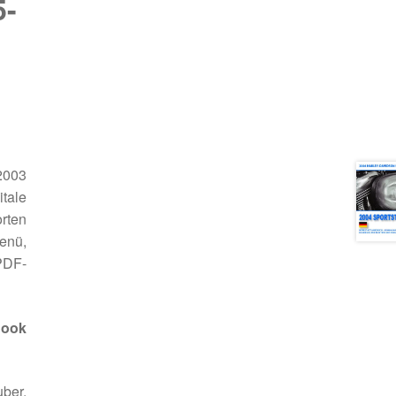
5-
2003
tale
rten
enü,
PDF-
Book
uber.