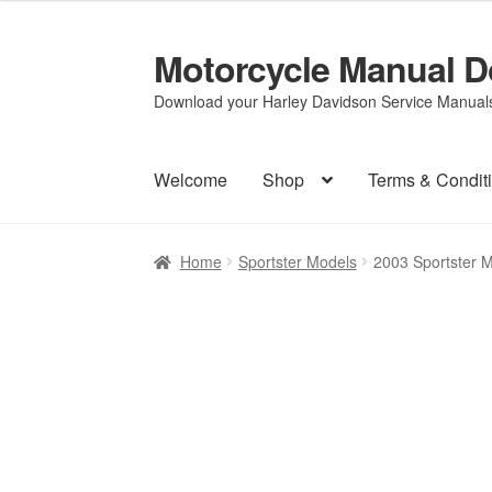
Motorcycle Manual 
Skip
Skip
to
to
Download your Harley Davidson Service Manuals 
navigation
content
Welcome
Shop
Terms & Condit
Home
Sportster Models
2003 Sportster 