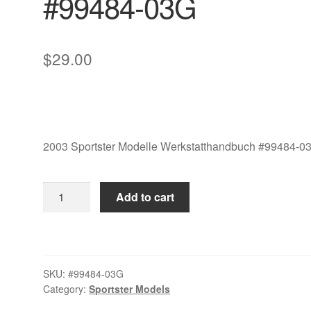
#99484-03G
$
29.00
2003 Sportster Modelle Werkstatthandbuch #99484-0
2003
Add to cart
Sportster
Modelle
Werkstatthandbuch
#99484-
SKU:
#99484-03G
03G
Category:
Sportster Models
quantity