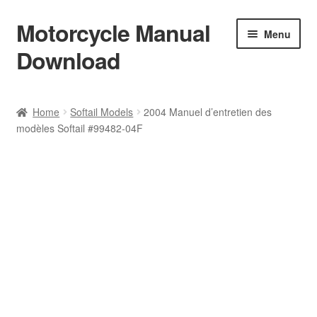
Motorcycle Manual
Skip
Skip
Menu
to
to
Download
navigation
content
Welcome
Home
Softail Models
2004 Manuel d’entretien des
modèles Softail #99482-04F
Shop
Terms & Conditions
Privacy Policy
Help & FAQ
Refund Policy