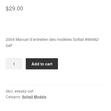
$
29.00
2004 Manuel d’entretien des modèles Softail #99482-
04F
2004
Add to cart
Manuel
d’entretien
des
modèles
SKU:
#99482-04F
Softail
Category:
Softail Models
#99482-
04F
quantity