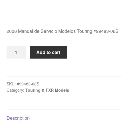
2006 Manual de Servicio Modelos Touring #99483-06S
2006
Add to cart
Manual
de
Servicio
Modelos
SKU:
#99483-06S
Touring
Category:
Touring & FXR Models
#99483-
06S
quantity
Description