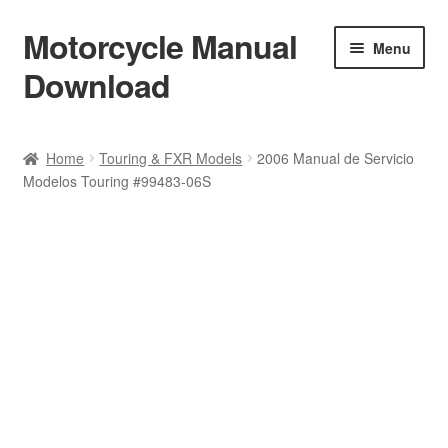
Motorcycle Manual
Skip
Skip
Menu
to
to
Download
navigation
content
Welcome
Home
Touring & FXR Models
2006 Manual de Servicio
Modelos Touring #99483-06S
Shop
Terms & Conditions
Privacy Policy
Help & FAQ
Refund Policy