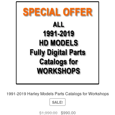
1991-2019 Harley Models Parts Catalogs for Workshops
SALE!
$
1,990.00
Original
$
990.00
Current