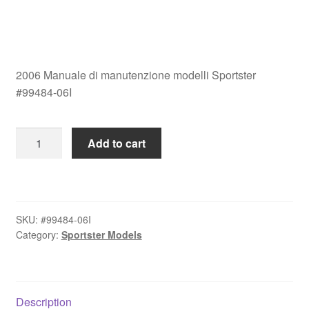
2006 Manuale di manutenzione modelli Sportster
#99484-06I
2006
Add to cart
Manuale
di
manutenzione
modelli
SKU:
#99484-06I
Sportster
Category:
Sportster Models
#99484-
06I
quantity
Description