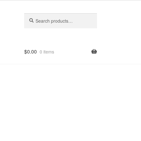
Search
Search
for:
$
0.00
0 items