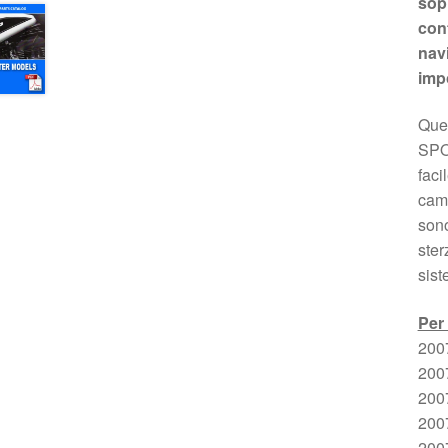
sopr
cont
nav
imp
Ques
SPOR
faci
camb
sono
ster
sist
Per 
200
200
200
200
200