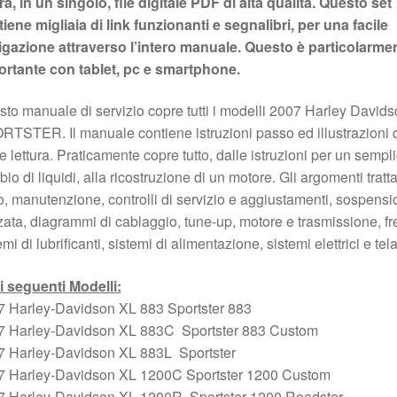
a, in un singolo, file digitale PDF di alta qualità. Questo set
iene migliaia di link funzionanti e segnalibri, per una facile
igazione attraverso l’intero manuale. Questo è particolarme
ortante con tablet, pc e smartphone.
to manuale di servizio copre tutti i modelli 2007 Harley David
TSTER. Il manuale contiene istruzioni passo ed illustrazioni 
le lettura. Praticamente copre tutto, dalle istruzioni per un sempl
io di liquidi, alla ricostruzione di un motore. Gli argomenti tratta
, manutenzione, controlli di servizio e aggiustamenti, sospensio
zata, diagrammi di cablaggio, tune-up, motore e trasmissione, fre
emi di lubrificanti, sistemi di alimentazione, sistemi elettrici e tela
i seguenti Modelli:
7 Harley-Davidson XL 883 Sportster 883
7 Harley-Davidson XL 883C Sportster 883 Custom
7 Harley-Davidson XL 883L Sportster
7 Harley-Davidson XL 1200C Sportster 1200 Custom
7 Harley-Davidson XL 1200R Sportster 1200 Roadster