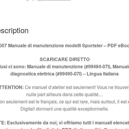
#99484-
07I
quantity
scription
007 Manuale di manutenzione modelli Sportster – PDF eBo
SCARICARE
DIRETTO
lusi ci sono: Manuale di manutenzione (#99484-07I), Manual
diagnostica elettrica (#99495-07I) –
Lingua Italiana
TTENTION:
Ce manuel d’atelier est seulement! Vous ne trouve
nulle part ailleurs dans cette qualité…
n seulement est le français, ce qui est rare, mais surtout, il est
Digital! donnant une qualité exceptionnelle.
: Esclusivamente da noi, vi offriamo tutti i manuali elencat