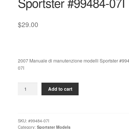
Sportster #99484-07I
$
29.00
2007 Manuale di manutenzione modelli Sportster #99
07I
2007
Add to cart
Manuale
di
manutenzione
modelli
SKU:
#99484-07I
Sportster
Category:
Sportster Models