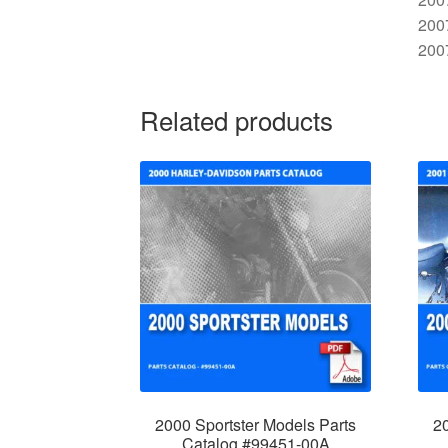
200
2007
Related products
2000 Sportster Models Parts
20
Catalog #99451-00A