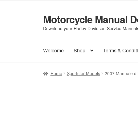
Motorcycle Manual 
Skip
Skip
to
to
Download your Harley Davidson Service Manuals 
navigation
content
Welcome
Shop
Terms & Condit
Home
Sportster Models
2007 Manuale di