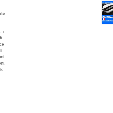
nte
son
di
ice
ti
ni,
ni,
io.