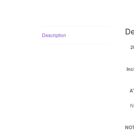
De
Description
2
Inc
A
No
NOTE