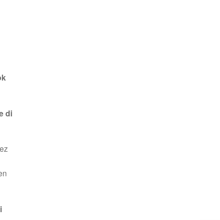
ok
e di
rez
 en
i