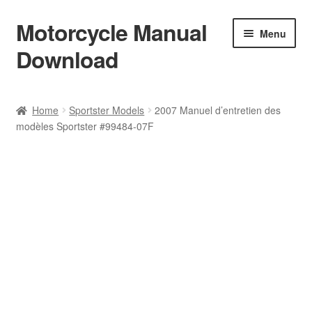
Motorcycle Manual
Skip
Skip
Menu
to
to
Download
navigation
content
Welcome
Home
Sportster Models
2007 Manuel d’entretien des
modèles Sportster #99484-07F
Shop
Terms & Conditions
Privacy Policy
Help & FAQ
Refund Policy