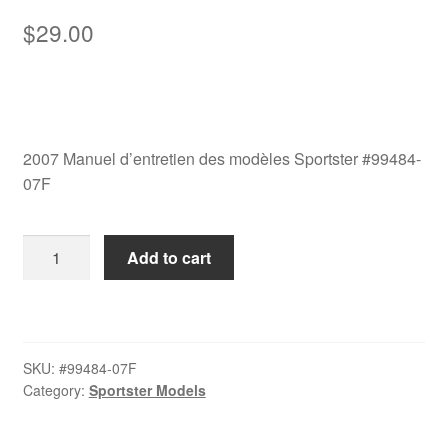
$
29.00
2007 Manuel d’entretien des modèles Sportster #99484-
07F
2007
Add to cart
Manuel
d’entretien
des
modèles
SKU:
#99484-07F
Sportster
Category:
Sportster Models
#99484-
07F
quantity