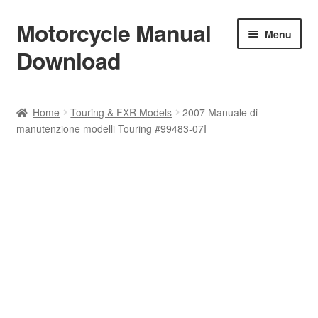
Motorcycle Manual
Skip
Skip
Menu
to
to
Download
navigation
content
Welcome
Home
Touring & FXR Models
2007 Manuale di
manutenzione modelli Touring #99483-07I
Shop
Terms & Conditions
Privacy Policy
Help & FAQ
Refund Policy