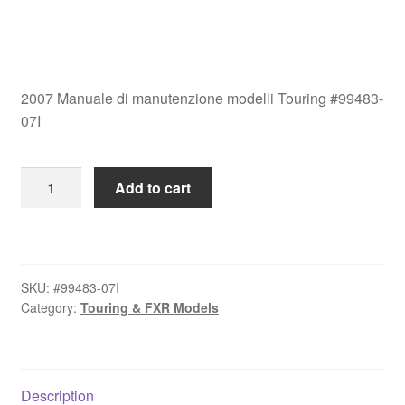
2007 Manuale di manutenzione modelli Touring #99483-
07I
2007
Add to cart
Manuale
di
manutenzione
modelli
SKU:
#99483-07I
Touring
Category:
Touring & FXR Models
#99483-
07I
quantity
Description