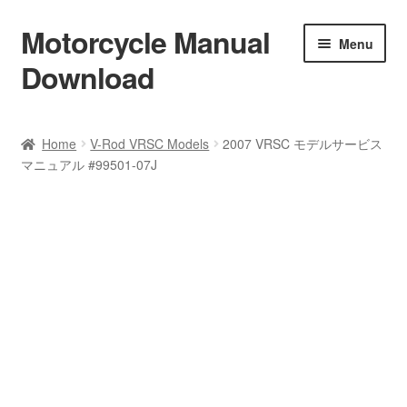
Motorcycle Manual
Skip
Skip
Menu
to
to
Download
navigation
content
Welcome
Home
V-Rod VRSC Models
2007 VRSC モデルサービス
マニュアル #99501-07J
Shop
Terms & Conditions
Privacy Policy
Help & FAQ
Refund Policy