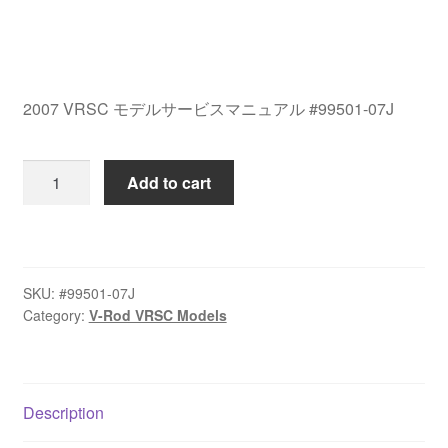
2007 VRSC モデルサービスマニュアル #99501-07J
2007
Add to cart
VRSC
モ
デ
ル
SKU:
#99501-07J
サ
Category:
V-Rod VRSC Models
ー
ビ
ス
マ
Description
ニ
ュ