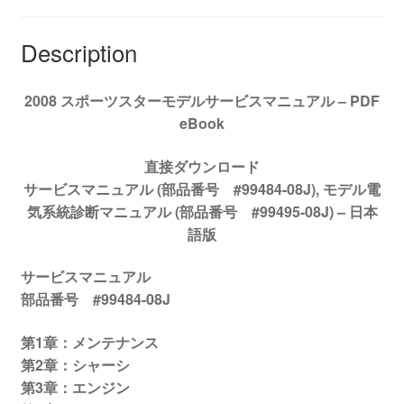
サ
ー
Description
ビ
ス
2008 スポーツスターモデルサービスマニュアル – PDF
マ
eBook
ニ
ュ
直接ダウンロード
ア
サービスマニュアル (部品番号 #99484-08J), モデル電
ル
気系統診断マニュアル (部品番号 #99495-08J) –
日本
#99484-
語版
08J
quantity
サービスマニュアル
部品番号 #99484-08J
第1章：メンテナンス
第2章：シャーシ
第3章：エンジン