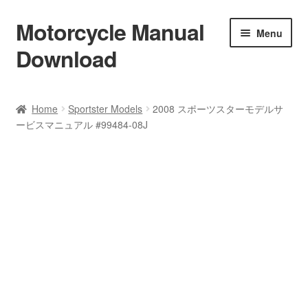
Motorcycle Manual
Skip
Skip
Menu
to
to
Download
navigation
content
Welcome
Home
Sportster Models
2008 スポーツスターモデルサ
ービスマニュアル #99484-08J
Shop
Terms & Conditions
Privacy Policy
Help & FAQ
Refund Policy