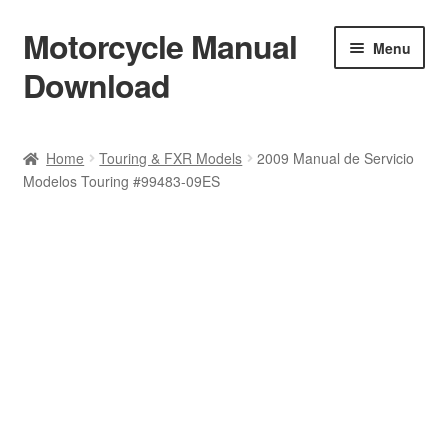
Motorcycle Manual
Skip
Skip
Menu
to
to
Download
navigation
content
Welcome
Home
Touring & FXR Models
2009 Manual de Servicio
Modelos Touring #99483-09ES
Shop
Terms & Conditions
Privacy Policy
Help & FAQ
Refund Policy