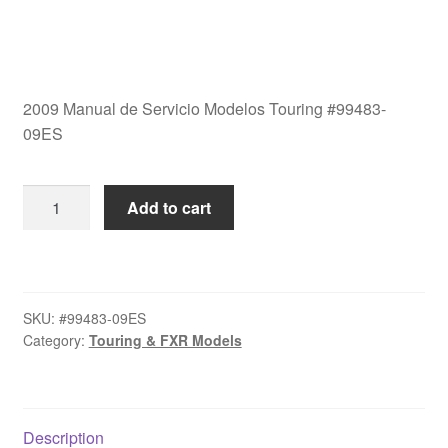
2009 Manual de Servicio Modelos Touring #99483-
09ES
2009
Add to cart
Manual
de
Servicio
Modelos
SKU:
#99483-09ES
Touring
Category:
Touring & FXR Models
#99483-
09ES
quantity
Description