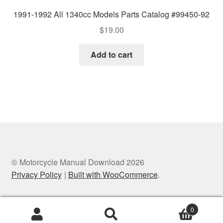
1991-1992 All 1340cc Models Parts Catalog #99450-92
$
19.00
Add to cart
© Motorcycle Manual Download 2026
Privacy Policy
Built with WooCommerce
.
0
Search
Search