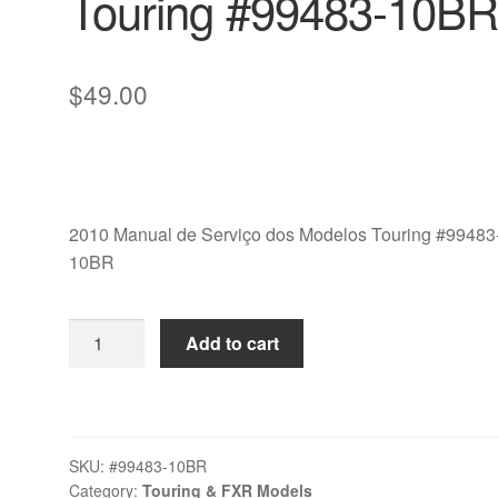
Touring #99483-10B
$
49.00
2010 Manual de Serviço dos Modelos Touring #99483
10BR
2010
Add to cart
Manual
de
Serviço
dos
SKU:
#99483-10BR
Modelos
Category:
Touring & FXR Models