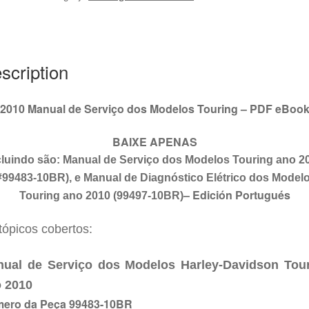
Touring
#99483-
10BR
quantity
scription
2010 Manual de Serviço dos Modelos Touring – PDF eBoo
BAIXE APENAS
cluindo são: Manual de Serviço dos Modelos
Touring
ano 2
#994
83
-10BR), e Manual de Diagnóstico Elétrico dos Model
–
Edición Portugués
Touring
ano 2010 (994
97
-10BR)
tópicos cobertos:
ual de Serviço dos Modelos Harley-Davidson
Tou
 2010
ero da Peça 99483-10BR