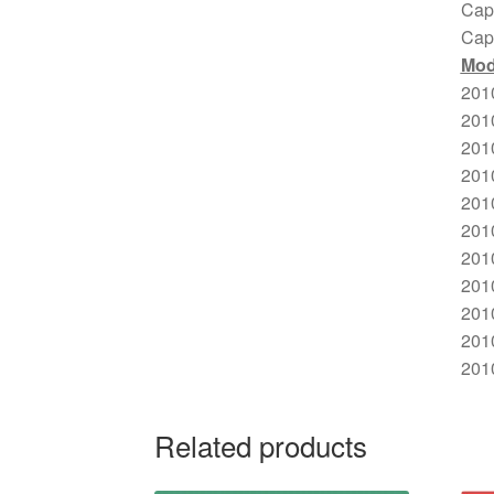
Capí
Capí
Mod
201
201
201
201
201
201
201
2010
2010
201
2010
Related products