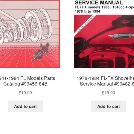
941-1984 FL Models Parts
1978-1984 FL-FX Shovelh
Catalog #99456-84B
Service Manual #99482-
$
19.00
$
19.00
Add to cart
Add to cart