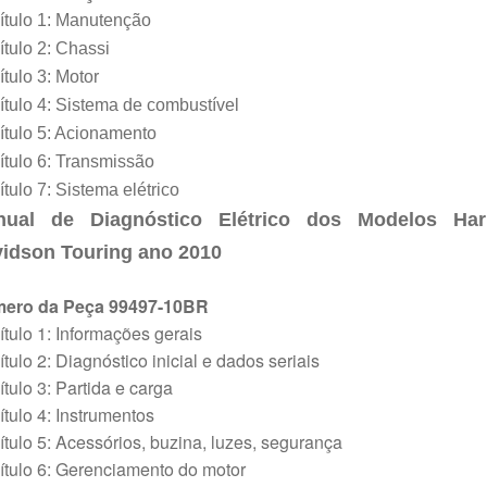
ítulo 1: Manutenção
tulo 2: Chassi
tulo 3: Motor
tulo 4: Sistema de combustível
tulo 5: Acionamento
tulo 6: Transmissão
tulo 7: Sistema elétrico
nual de Diagnóstico Elétrico dos Modelos Harl
idson Touring ano 2010
ero da Peça 99497-10BR
tulo 1: Informações gerais
tulo 2: Diagnóstico inicial e dados seriais
tulo 3: Partida e carga
tulo 4: Instrumentos
tulo 5: Acessórios, buzina, luzes, segurança
tulo 6: Gerenciamento do motor