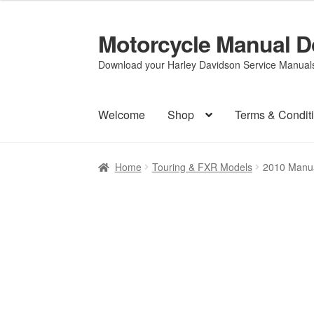
Motorcycle Manual 
Skip
Skip
to
to
Download your Harley Davidson Service Manuals 
navigation
content
Welcome
Shop
Terms & Condit
Home
Touring & FXR Models
2010 Manua