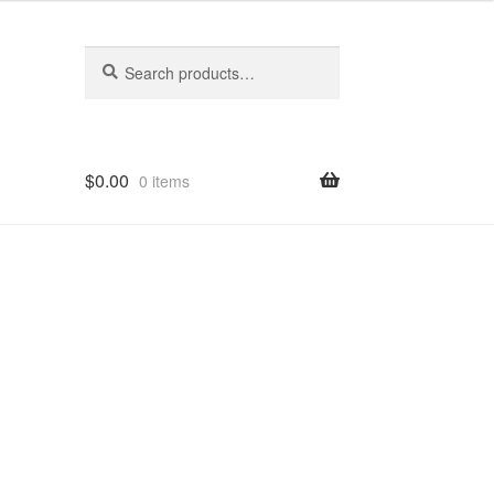
Search
Search
for:
$
0.00
0 items