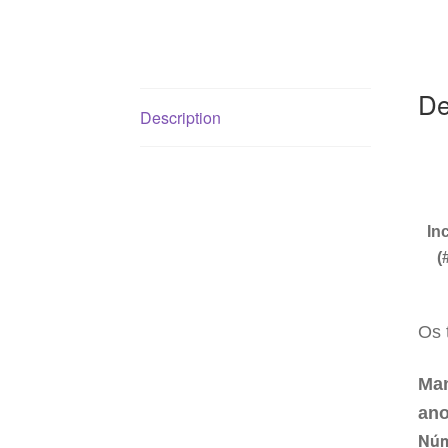
De
Description
In
(
Os 
Man
ano
Núm