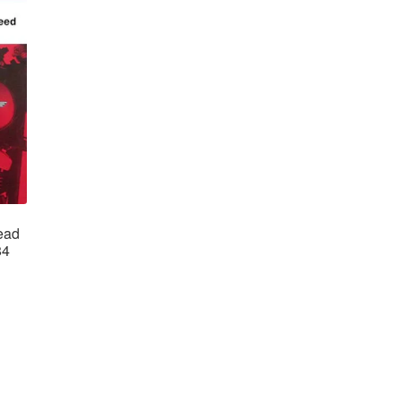
ead
84