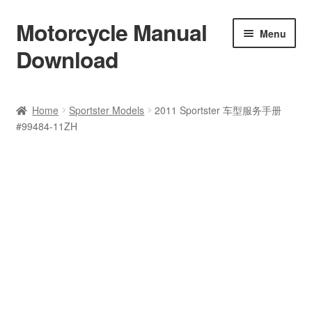
Motorcycle Manual
Skip
Skip
Menu
to
to
Download
navigation
content
Welcome
Home
Sportster Models
2011 Sportster 车型服务手册
#99484-11ZH
Shop
Terms & Conditions
Privacy Policy
Help & FAQ
Refund Policy