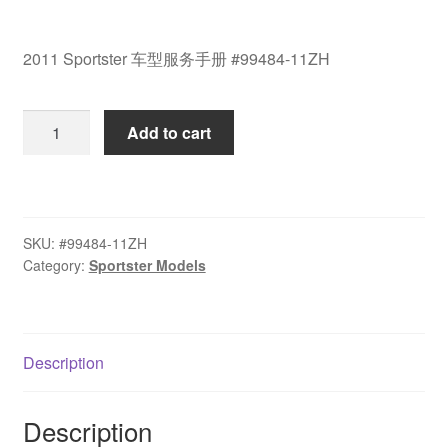
2011 Sportster 车型服务手册 #99484-11ZH
2011
Add to cart
Sportster
车
型
服
SKU:
#99484-11ZH
务
Category:
Sportster Models
手
册
#99484-
11ZH
Description
quantity
Description