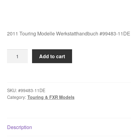
2011 Touring Modelle Werkstatthandbuch #99483-11DE
2011
Add to cart
Touring
Modelle
Werkstatthandbuch
#99483-
SKU:
#99483-11DE
11DE
Category:
Touring & FXR Models
quantity
Description