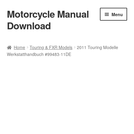
Motorcycle Manual
Skip
Skip
Menu
to
to
Download
navigation
content
Welcome
Home
Touring & FXR Models
2011 Touring Modelle
Werkstatthandbuch #99483-11DE
Shop
Terms & Conditions
Privacy Policy
Help & FAQ
Refund Policy