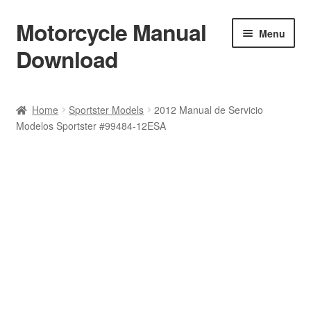
Motorcycle Manual
Skip
Skip
Menu
to
to
Download
navigation
content
Welcome
Home
Sportster Models
2012 Manual de Servicio
Modelos Sportster #99484-12ESA
Shop
Terms & Conditions
Privacy Policy
Help & FAQ
Refund Policy