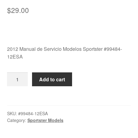
$
29.00
2012 Manual de Servicio Modelos Sportster #99484-
12ESA
2012
Add to cart
Manual
de
Servicio
Modelos
SKU:
#99484-12ESA
Sportster
Category:
Sportster Models
#99484-
12ESA
quantity