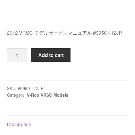
2012 VRSC モデルサービスマニュアル #99501-12JP
2012
Add to cart
VRSC
モ
デ
ル
SKU:
#99501-12JP
サ
Category:
V-Rod VRSC Models
ー
ビ
ス
マ
Description
ニ
ュ