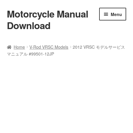
Motorcycle Manual
Skip
Skip
Menu
to
to
Download
navigation
content
Welcome
Home
V-Rod VRSC Models
2012 VRSC モデルサービス
マニュアル #99501-12JP
Shop
Terms & Conditions
Privacy Policy
Help & FAQ
Refund Policy