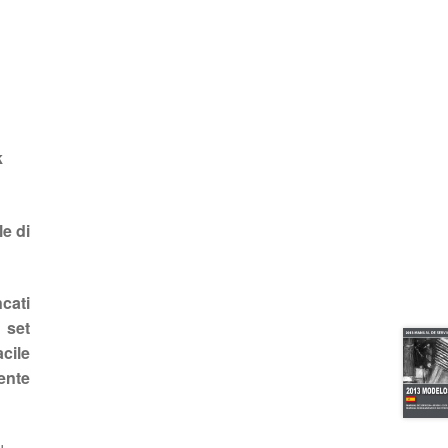
k
e di
cati
o set
cile
ente