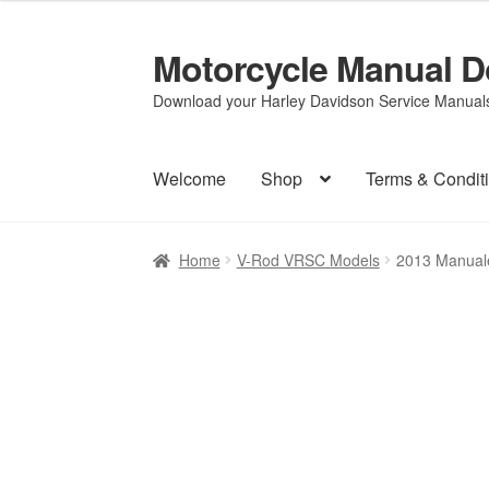
Motorcycle Manual 
Skip
Skip
to
to
Download your Harley Davidson Service Manuals 
navigation
content
Welcome
Shop
Terms & Condit
Home
V-Rod VRSC Models
2013 Manuale