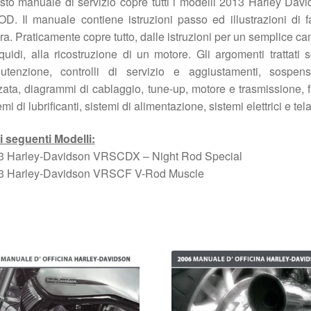
to manuale di servizio copre tutti i modelli 2013 Harley Dav
D. Il manuale contiene istruzioni passo ed illustrazioni di f
ura. Praticamente copre tutto, dalle istruzioni per un semplice c
iquidi, alla ricostruzione di un motore. Gli argomenti trattati 
utenzione, controlli di servizio e aggiustamenti, sospensi
zata, diagrammi di cablaggio, tune-up, motore e trasmissione, f
emi di lubrificanti, sistemi di alimentazione, sistemi elettrici e tela
i seguenti Modelli:
3 Harley-Davidson VRSCDX – Night Rod Special
3 Harley-Davidson VRSCF V-Rod Muscle