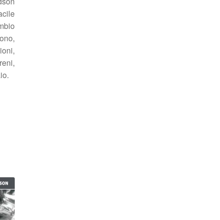
idson
acile
ambio
sono,
oni,
reni,
io.