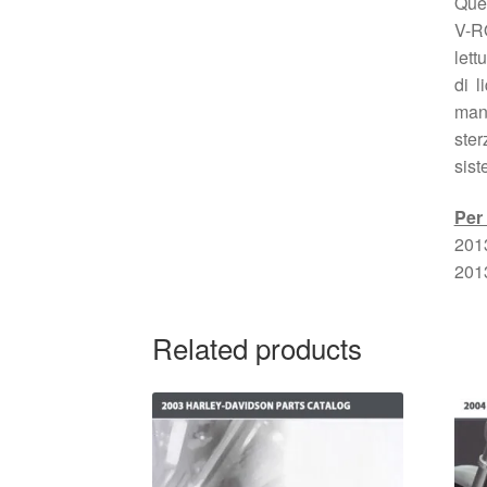
Ques
V-RO
lett
di l
man
ster
sist
Per 
201
201
Related products