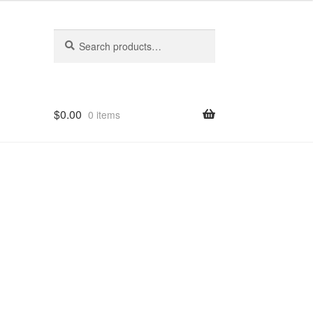
Search
Search
for:
$
0.00
0 items