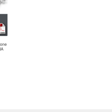
ione
IA