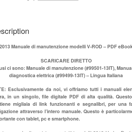
ROD
#99501-
13IT
quantity
scription
2013 Manuale di manutenzione modelli V-ROD – PDF eBoo
SCARICARE
DIRETTO
lusi ci sono: Manuale di manutenzione (#99501-13IT), Manual
diagnostica elettrica (#99499-13IT) –
Lingua Italiana
E: Esclusivamente da noi, vi offriamo tutti i manuali elen
a, in un singolo, file digitale PDF di alta qualità. Quest
tiene migliaia di link funzionanti e segnalibri, per una fa
igazione attraverso l’intero manuale. Questo è particolarm
ortante con tablet, pc e smartphone.