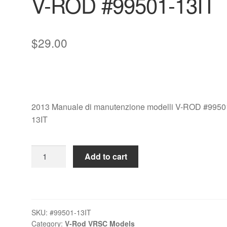
V-ROD #99501-13IT
$
29.00
2013 Manuale di manutenzione modelli V-ROD #9950
13IT
2013
Add to cart
Manuale
di
manutenzione
modelli
SKU:
#99501-13IT
V-
Category:
V-Rod VRSC Models