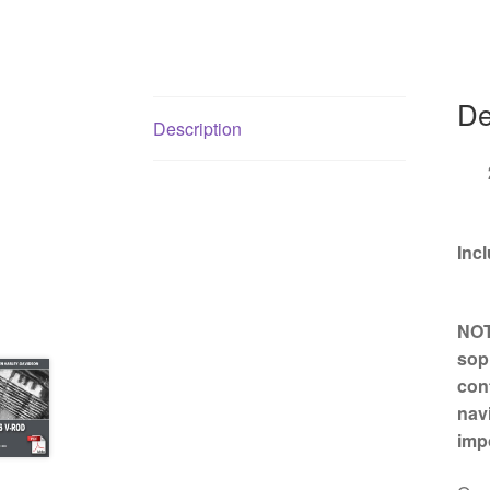
De
Description
Inc
NOT
sopr
con
nav
imp