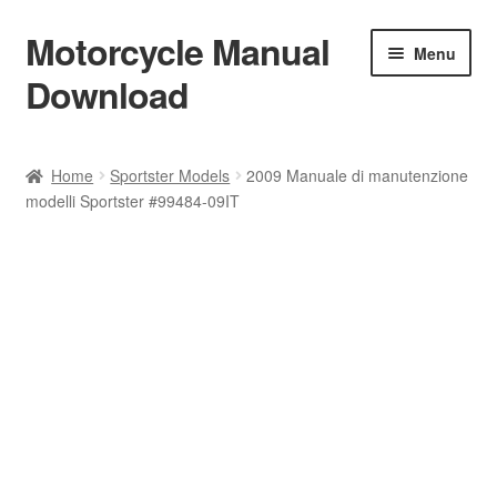
Motorcycle Manual
Skip
Skip
Menu
to
to
Download
navigation
content
Welcome
Home
Sportster Models
2009 Manuale di manutenzione
modelli Sportster #99484-09IT
Shop
Terms & Conditions
Privacy Policy
Help & FAQ
Refund Policy