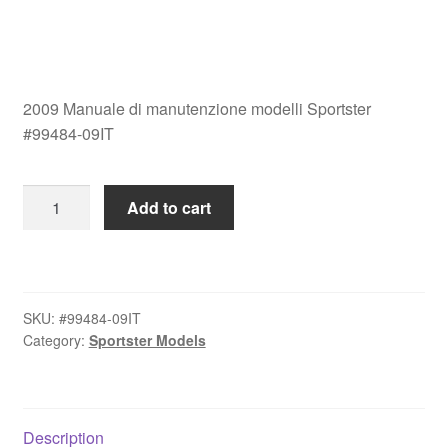
2009 Manuale di manutenzione modelli Sportster
#99484-09IT
2009
Add to cart
Manuale
di
manutenzione
modelli
SKU:
#99484-09IT
Sportster
Category:
Sportster Models
#99484-
09IT
quantity
Description